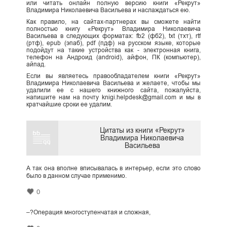
или читать онлайн полную версию книги «Рекрут»
Владимира Николаевича Васильева и наслаждаться ею.
Как правило, на сайтах-партнерах вы сможете найти
полностью книгу «Рекрут» Владимира Николаевича
Васильева в следующих форматах: fb2 (фб2), txt (тхт), rtf
(ртф), epub (эпаб), pdf (пдф) на русском языке, которые
подойдут на такие устройства как - электронная книга,
телефон на Андроид (android), айфон, ПК (компьютер),
айпад.
Если вы являетесь правообладателем книги «Рекрут»
Владимира Николаевича Васильева и желаете, чтобы мы
удалили ее с нашего книжного сайта, пожалуйста,
напишите нам на почту knigi.helpdesk@gmail.com и мы в
кратчайшие сроки ее удалим.
Цитаты из книги «Рекрут»
Владимира Николаевича
Васильева
А так она вполне вписывалась в интерьер, если это слово
было в данном случае применимо.
0
–?Операция многоступенчатая и сложная,