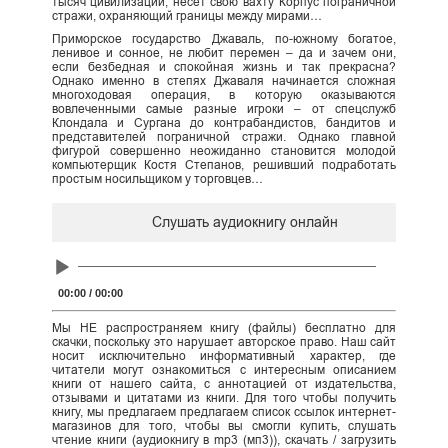
тысяч цивилизаций, несет свою вахту Корпус пограничной
стражи, охраняющий границы между мирами…
Приморское государство Джаваль, по-южному богатое,
ленивое и сонное, не любит перемен – да и зачем они,
если безбедная и спокойная жизнь и так прекрасна?
Однако именно в степях Джаваля начинается сложная
многоходовая операция, в которую оказываются
вовлеченными самые разные игроки – от спецслужб
Клондала и Сургана до контрабандистов, бандитов и
представителей пограничной стражи. Однако главной
фигурой совершенно неожиданно становится молодой
компьютерщик Костя Степанов, решивший подработать
простым носильщиком у торговцев…
Слушать аудиокнигу онлайн
Audio
Player
00:00
/
00:00
Мы НЕ распространяем книгу (файлы) бесплатно для
скачки, поскольку это нарушает авторское право. Наш сайт
носит исключительно информативный характер, где
читатели могут ознакомиться с интересным описанием
книги от нашего сайта, с аннотацией от издательства,
отзывами и цитатами из книги. Для того чтобы получить
книгу, мы предлагаем предлагаем список ссылок интернет-
магазинов для того, чтобы вы смогли купить, слушать
чтение книги (аудиокнигу в mp3 (мп3)), скачать / загрузить