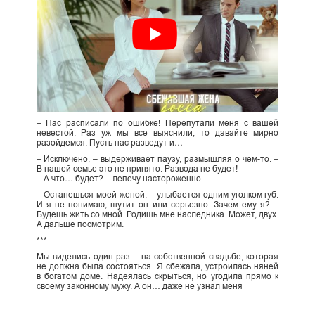
– Нас расписали по ошибке! Перепутали меня с вашей
невестой. Раз уж мы все выяснили, то давайте мирно
разойдемся. Пусть нас разведут и…
– Исключено, – выдерживает паузу, размышляя о чем-то. –
В нашей семье это не принято. Развода не будет!
– А что… будет? – лепечу настороженно.
– Останешься моей женой, – улыбается одним уголком губ.
И я не понимаю, шутит он или серьезно. Зачем ему я? –
Будешь жить со мной. Родишь мне наследника. Может, двух.
А дальше посмотрим.
***
Мы виделись один раз – на собственной свадьбе, которая
не должна была состояться. Я сбежала, устроилась няней
в богатом доме. Надеялась скрыться, но угодила прямо к
своему законному мужу. А он… даже не узнал меня