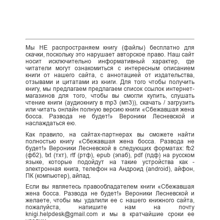
Мы НЕ распространяем книгу (файлы) бесплатно для
скачки, поскольку это нарушает авторское право. Наш сайт
носит исключительно информативный характер, где
читатели могут ознакомиться с интересным описанием
книги от нашего сайта, с аннотацией от издательства,
отзывами и цитатами из книги. Для того чтобы получить
книгу, мы предлагаем предлагаем список ссылок интернет-
магазинов для того, чтобы вы смогли купить, слушать
чтение книги (аудиокнигу в mp3 (мп3)), скачать / загрузить
или читать онлайн полную версию книги «Сбежавшая жена
босса. Развода не будет!» Вероники Лесневской и
наслаждаться ею.
Как правило, на сайтах-партнерах вы сможете найти
полностью книгу «Сбежавшая жена босса. Развода не
будет!» Вероники Лесневской в следующих форматах: fb2
(фб2), txt (тхт), rtf (ртф), epub (эпаб), pdf (пдф) на русском
языке, которые подойдут на такие устройства как -
электронная книга, телефон на Андроид (android), айфон,
ПК (компьютер), айпад.
Если вы являетесь правообладателем книги «Сбежавшая
жена босса. Развода не будет!» Вероники Лесневской и
желаете, чтобы мы удалили ее с нашего книжного сайта,
пожалуйста, напишите нам на почту
knigi.helpdesk@gmail.com и мы в кратчайшие сроки ее