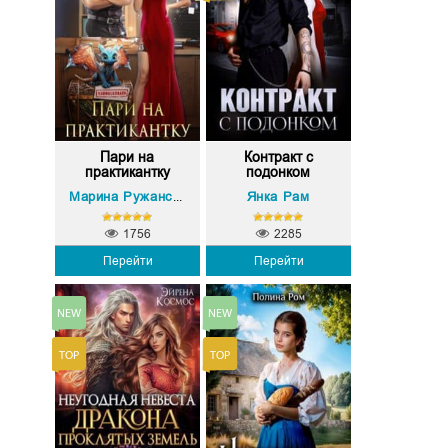
Пари на
Контракт с
практикантку
подонком
Янка Рам
Марина Ружанская
1756
2285
Перейти
Перейти