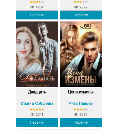
4264
2399
Перейти
Перейти
Двадцать
Цена измены
Ульяна Соболева
Рита Навьер
2211
2675
Перейти
Перейти