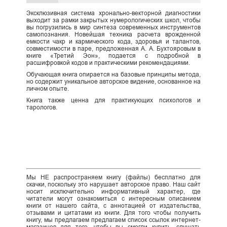
Эксклюзивная система хронально-векторной диагностики
выходит за рамки закрытых нумерологических школ, чтобы
вы погрузились в мир синтеза современных инструментов
самопознания. Новейшая техника расчета врожденной
емкости чакр и кармического кода, здоровья и талантов,
совместимости в паре, предложенная А. А. Бухтояровым в
книге «Третий Эон», подается с подробной в
расшифровкой кодов и практическими рекомендациями.
Обучающая книга опирается на базовые принципы метода,
но содержит уникальное авторское видение, основанное на
личном опыте.
Книга также ценна для практикующих психологов и
тарологов.
Мы НЕ распространяем книгу (файлы) бесплатно для
скачки, поскольку это нарушает авторское право. Наш сайт
носит исключительно информативный характер, где
читатели могут ознакомиться с интересным описанием
книги от нашего сайта, с аннотацией от издательства,
отзывами и цитатами из книги. Для того чтобы получить
книгу, мы предлагаем предлагаем список ссылок интернет-
магазинов для того, чтобы вы смогли купить, слушать