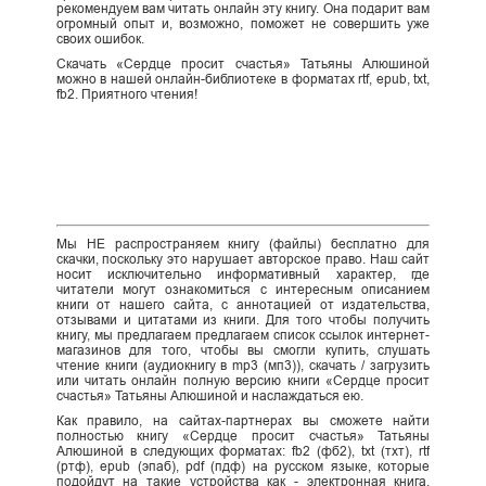
рекомендуем вам читать онлайн эту книгу. Она подарит вам
огромный опыт и, возможно, поможет не совершить уже
своих ошибок.
Скачать «Сердце просит счастья» Татьяны Алюшиной
можно в нашей онлайн-библиотеке в форматах rtf, epub, txt,
fb2. Приятного чтения!
Мы НЕ распространяем книгу (файлы) бесплатно для
скачки, поскольку это нарушает авторское право. Наш сайт
носит исключительно информативный характер, где
читатели могут ознакомиться с интересным описанием
книги от нашего сайта, с аннотацией от издательства,
отзывами и цитатами из книги. Для того чтобы получить
книгу, мы предлагаем предлагаем список ссылок интернет-
магазинов для того, чтобы вы смогли купить, слушать
чтение книги (аудиокнигу в mp3 (мп3)), скачать / загрузить
или читать онлайн полную версию книги «Сердце просит
счастья» Татьяны Алюшиной и наслаждаться ею.
Как правило, на сайтах-партнерах вы сможете найти
полностью книгу «Сердце просит счастья» Татьяны
Алюшиной в следующих форматах: fb2 (фб2), txt (тхт), rtf
(ртф), epub (эпаб), pdf (пдф) на русском языке, которые
подойдут на такие устройства как - электронная книга,