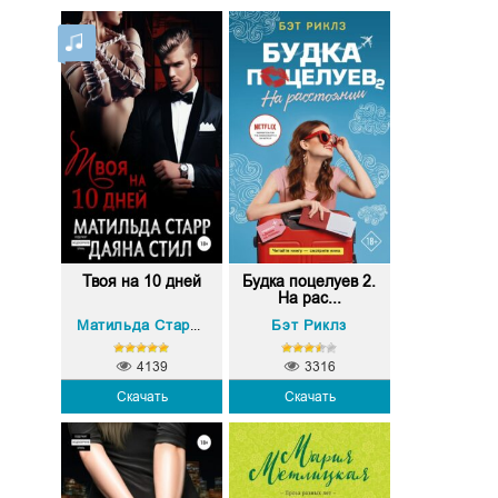
Твоя на 10 дней
Будка поцелуев 2.
На рас...
Даяна Стил
Бэт Риклз
Матильда Старр
,
4139
3316
Скачать
Скачать