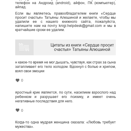
телефон на Андроид (android), айфон, ПК (компьютер),
айпад.
Если вы являетесь правообладателем книги «Сердце
просит счастья» Татьяны Алюшиной и желаете, чтобы мы
удалили ее с нашего книжного сайта, пожалуйста,
напишите нам на почту knigi.helpdesk@gmail.com и мы в
кратчайшие сроки ее удалим.
Цитаты из книги «Сердце просит
счастья» Татьяны Алюшиной
н какое-то время не мог дышать, чувствуя, как страх за сына
затапливает его тело холодом. Вдохнул с болью и хрипом,
взял свои эмоции
0
яростный крик является, по сути, насилием взрослого над
ребенком и разрушает его психику, и имеет очень
негативные последствия для него.
0
Когда-то одна мудрая женщина сказала: «Любовь требует
мужества».