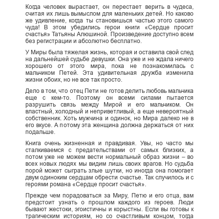
Когда человек вырастает, он перестает верить в чудеса,
считая их лишь вымыслом для маленьких детей. Но каково
же удивление, когда ты становишься частью этого самого
чуда! В этом убедились герои книги «Сердце просит
счастья» Татьяны Алюшиной. Произведение доступно всем
без регистрации и абсолютно бесплатно.
У Миры была тяжелая жизнь, которая и оставила свой след
на дальнейшей судьбе девушки. Она уже и не ждала ничего
хорошего от этого мира, пока не познакомилась с
мальчиком Петей. Эта удивительная дружба изменила
жизни обоих, но не все так просто.
Дело в том, что отец Пети не готов делить любовь мальчика
еще с кем-то. Поэтому он всеми силами пытается
разрушить связь между Мирой и его мальчиком. Он
властный, холодный и неприветливый, а еще невероятный
собственник. Хоть мужчина и одинок, но Мира далеко не в
его вкусе. А потому эта женщина должна держаться от них
подальше.
Книга очень жизненная и правдивая. Увы, но часто мы
сталкиваемся с предательствами от самых близких, а
потом уже не можем вести нормальный образ жизни – во
всех новых людях мы видим лишь своих врагов. Но судьба
порой может сыграть злые шутки, но иногда она помогает
двум одиноким сердцам обрести счастье. Так случилось и с
героями романа «Сердце просит счастья».
Прежде чем порадоваться за Миру, Петю и его отца, вам
предстоит узнать о прошлом каждого из героев. Люди
бывают жестоки, эгоистичны и корыстны. Если вы готовы к
трагическим историям, но со счастливым концом, тогда