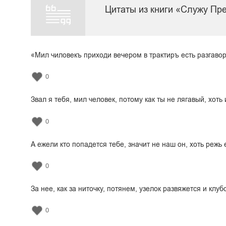
Цитаты из книги «Служу Пр
«Мил чиловекъ приходи вечером в трактиръ есть разгавор
0
Звал я тебя, мил человек, потому как ты не лягавый, хоть
0
А ежели кто попадется тебе, значит не наш он, хоть режь
0
За нее, как за ниточку, потянем, узелок развяжется и клуб
0