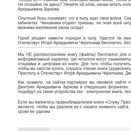
Но спокойно ли здесь? Узнайте об этом, начав читать он
Аркадьевича Зуркова.
Опытный боец понимает, что в тылу идет своя война. С
кабинетах. Чиновники отдают приказы, не зная всей сит
жизнями миллионов своих солдат.
Герой решает навести порядок в тылу. Удастся ли ем
Отечеству» Игоря Аркадьевича Черепнева бесплатно, без рег
Мы НЕ распространяем книгу (файлы) бесплатно для ск
информативный характер, где читатели могут ознакомитьс
отзывами и цитатами из книги. Для того чтобы получит
чтобы вы смогли купить, слушать чтение книги (аудиокниг
Престолу и Отечеству» Игоря Аркадьевича Черепнева, Дм
Как правило, на сайтах-партнерах вы сможете найти 
Дмитрия Аркадьевича Зуркова в следующих форматах: fb2 
подойдут на такие устройства как - электронная книга, т
Если вы являетесь правообладателем книги «Служу Прес
желаете, чтобы мы удалили ее с нашего книжного сайта,
сроки ее удалим.