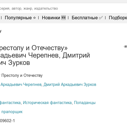
Популярные ⭐
Новинки 🆕
Бесплатные ✅
Подборк
у
рестолу и Отечеству»
кадьевич Черепнев, Дмитрий
ич Зурков
 Престолу и Отечеству
 Аркадьевич Черепнев
,
Дмитрий Аркадьевич Зурков
фантастика
,
Историческая фантастика
,
Попаданцы
 прапорщик
109602-1