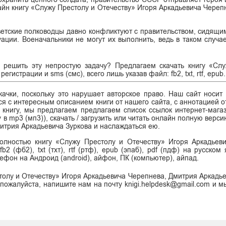
лайн книгу «Служу Престолу и Отечеству» Игоря Аркадьевича Череп
оветские полководцы давно конфликтуют с правительством, сидящи
уации. Военачальники не могут их выполнить, ведь в таком случа
у решить эту непростую задачу? Предлагаем скачать книгу «Сл
истрации и sms (смс), всего лишь указав файл: fb2, txt, rtf, epub.
ачки, поскольку это нарушает авторское право. Наш сайт носит
я с интересным описанием книги от нашего сайта, с аннотацией от
ь книгу, мы предлагаем предлагаем список ссылок интернет-магаз
у в mp3 (мп3)), скачать / загрузить или читать онлайн полную верс
итрия Аркадьевича Зуркова и наслаждаться ею.
полностью книгу «Служу Престолу и Отечеству» Игоря Аркадьев
(фб2), txt (тхт), rtf (ртф), epub (эпаб), pdf (пдф) на русском 
елефон на Андроид (android), айфон, ПК (компьютер), айпад.
толу и Отечеству» Игоря Аркадьевича Черепнева, Дмитрия Аркадье
 пожалуйста, напишите нам на почту knigi.helpdesk@gmail.com и м