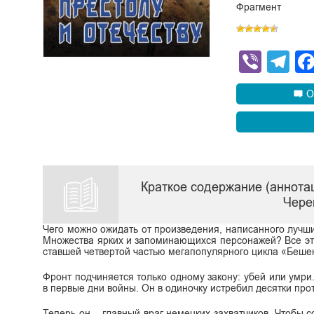
Фрагмент
Viber
Te
О
Краткое содержание (аннота
Чере
Чего можно ожидать от произведения, написанного лучш
Множества ярких и запоминающихся персонажей? Все это
ставшей четвертой частью мегапопулярного цикла «Беш
Фронт подчиняется только одному закону: убей или умри
в первые дни войны. Он в одиночку истребил десятки прот
Теперь он – главный враг немецких захватчиков. Чтобы с