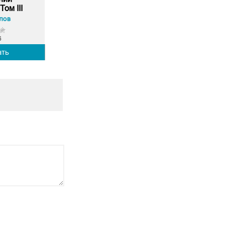
Том III
лов
6
ать