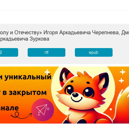
толу и Отечеству» Игоря Аркадьевича Черепнева, Дм
ркадьевича Зуркова
b2
rtf
epub