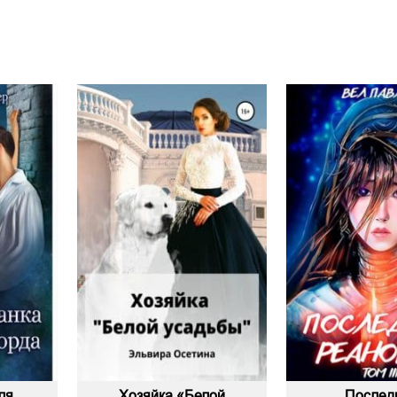
ля
Хозяйка «Белой
Послед