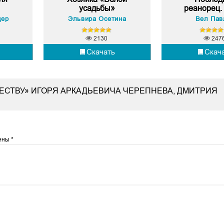
усадьбы»
реанорец. 
дер
Эльвира Осетина
Вел Пав
2130
247
Скачать
Скач
ЧЕСТВУ» ИГОРЯ АРКАДЬЕВИЧА ЧЕРЕПНЕВА, ДМИТРИЯ
чены
*