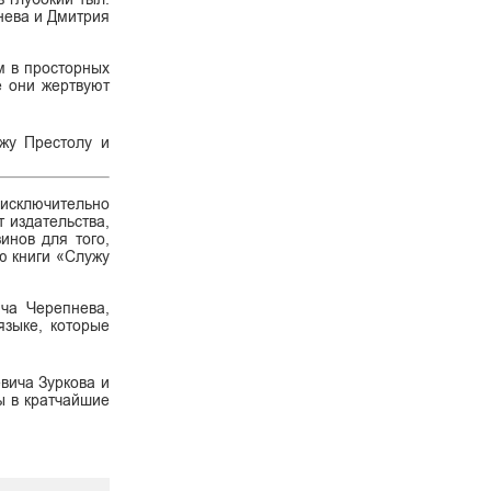
нева и Дмитрия
м в просторных
е они жертвуют
ужу Престолу и
 исключительно
 издательства,
инов для того,
ию книги «Служу
ича Черепнева,
языке, которые
вича Зуркова и
ы в кратчайшие