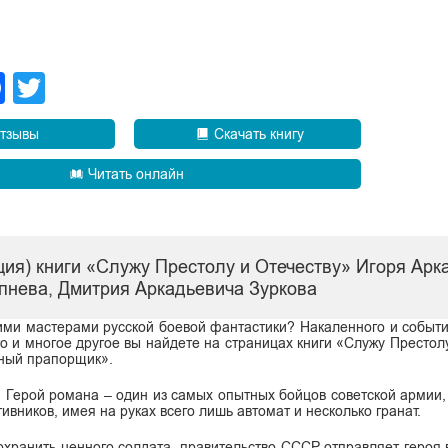
legram
Facebook
Twitter
тзывы
Скачать книгу
Читать онлайн
ция) книги «Служу Престолу и Отечеству» Игоря Арк
пнева, Дмитрия Аркадьевича Зуркова
ими мастерами русской боевой фантастики? Накаленного и событ
 и многое другое вы найдете на страницах книги «Служу Престолу
еный прапорщик».
. Герой романа – один из самых опытных бойцов советской армии,
ивников, имея на руках всего лишь автомат и несколько гранат.
охранить ценного солдата, правительство СССР отправляет героя в