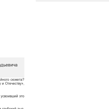
адьевича
ийного сюжета?
 и Отечеству»,
 усвоивший это
 глубокий тыл.