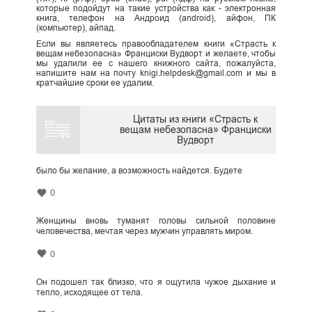
которые подойдут на такие устройства как - электронная
книга, телефон на Андроид (android), айфон, ПК
(компьютер), айпад.
Если вы являетесь правообладателем книги «Страсть к
вещам небезопасна» Франциски Вудворт и желаете, чтобы
мы удалили ее с нашего книжного сайта, пожалуйста,
напишите нам на почту knigi.helpdesk@gmail.com и мы в
кратчайшие сроки ее удалим.
Цитаты из книги «Страсть к
вещам небезопасна» Франциски
Вудворт
было бы желание, а возможность найдется. Будете
0
Женщины вновь туманят головы сильной половине
человечества, мечтая через мужчин управлять миром.
0
Он подошел так близко, что я ощутила чужое дыхание и
тепло, исходящее от тела.