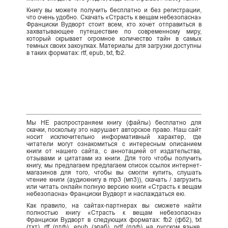
Книгу вы можете получить бесплатно и без регистрации,
что очень удобно. Скачать «Страсть к вещам небезопасна»
Франциски Вудворт стоит всем, кто хочет отправиться в
захватывающее путешествие по современному миру,
который скрывает огромное количество тайн в самых
темных своих закоулках. Материалы для загрузки доступны
в таких форматах: rtf, epub, txt, fb2.
Мы НЕ распространяем книгу (файлы) бесплатно для
скачки, поскольку это нарушает авторское право. Наш сайт
носит исключительно информативный характер, где
читатели могут ознакомиться с интересным описанием
книги от нашего сайта, с аннотацией от издательства,
отзывами и цитатами из книги. Для того чтобы получить
книгу, мы предлагаем предлагаем список ссылок интернет-
магазинов для того, чтобы вы смогли купить, слушать
чтение книги (аудиокнигу в mp3 (мп3)), скачать / загрузить
или читать онлайн полную версию книги «Страсть к вещам
небезопасна» Франциски Вудворт и наслаждаться ею.
Как правило, на сайтах-партнерах вы сможете найти
полностью книгу «Страсть к вещам небезопасна»
Франциски Вудворт в следующих форматах: fb2 (фб2), txt
(тхт), rtf (ртф), epub (эпаб), pdf (пдф) на русском языке,