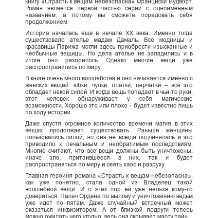
книгу «Страсть к вещам небезопасна» Франциски Вудворт.
Роман является первой частью серии с одноименным
названием, а потому вы сможете порадовать себя
продолжением.
История началась еще в начале ХХ века. Именно тогда
существовало ателье мадам Дамаль. Все модницы и
красавицы Парижа могли здесь приобрести изысканные и
необычные вещицы. Но дела ателье не заладились и в
итоге оно разорилось. Однако многие вещи уже
распространились по миру.
В книге очень много волшебства и оно начинается именно с
женских вещей: юбки, чулки, платки, перчатки – все это
обладает некой силой. И когда вещь попадает в чьи-то руки,
этот человек обнаруживает у себя магические
возможности. Хорошо это или плохо – будет известно лишь
по ходу истории.
Даже спустя огромное количество времени магия в этих
вещах продолжает существовать. Раньше женщины
пользовались силой, но она не всегда подчинялась и это
приводило к печальным и необратимым последствиям.
Многие считают, что все вещи должны быть уничтожены,
иначе зло, притаившееся в них, так и будет
распространяться по миру и сеять хаос и разруху.
Главная героиня романа «Страсть к вещам небезопасна»,
как уже понятно, стала одной из Владелец такой
волшебной вещи. И с этих пор ей уже нельзя кому-то
довериться. Палач Ордена по вылову и уничтожению ведьм
уже идет по пятам. Даже случайный встречный может
оказаться инквизитором. А от близкой подруги теперь
можно ожидать чего угодно, ведь она скрывает массу тайн.