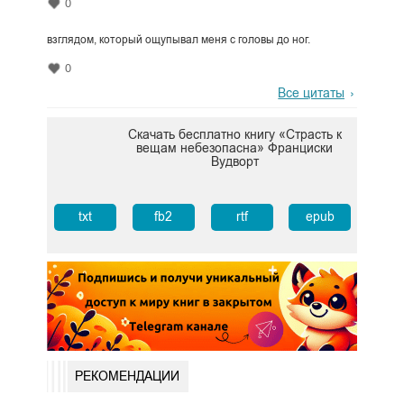
0
взглядом, который ощупывал меня с головы до ног.
0
Все цитаты
Скачать бесплатно книгу «Страсть к
вещам небезопасна» Франциски
Вудворт
txt
fb2
rtf
epub
РЕКОМЕНДАЦИИ