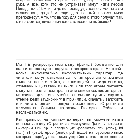
вопреки всему нужно брать свою судьбу в собственные
руки. А все, кого это не устраивает, могут идти лесом!
Попаданки с Земли нигде не пропадут, заодно и мечты свои
осуществят, да-да! А еще дар ценный новому миру
преподнесут. А то, что выгоду для себя с этого получат, так,
как говорится, ничего личного, это всего лишь бизнес!
Мы НЕ распространяем книгу (файлы) бесплатно для
скачки, поскольку это нарушает авторское право. Наш сайт
носит исключительно информативный характер, где
читатели могут ознакомиться с интересным описанием
книги от нашего сайта, с аннотацией от издательства,
отзывами и цитатами из книги. Для того чтобы получить
книгу, мы предлагаем предлагаем список ссылок интернет-
магазинов для того, чтобы вы смогли купить, слушать
чтение книги (аудиокнигу в mp3 (мп3)), скачать / загрузить
или читать онлайн полную версию книги «Строптивая
жемчужина Долины лотосов» Виктории Рейнер и
наслаждаться ею.
Как правило, на сайтах-партнерах вы сможете найти
полностью книгу «Строптивая жемчужина Долины лотосов»
Виктории Рейнер в следующих форматах: fb2 (фб2), txt
(тхт), rtf (ртф), epub (эпаб), pdf (пдф) на русском языке,
которые подойдут на такие устройства как - электронная