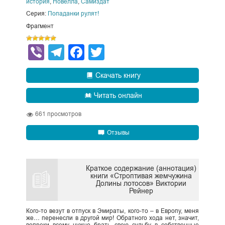
история
,
Новелла
,
Самиздат
Серия:
Попаданки рулят!
Фрагмент
Viber
Telegram
Facebook
Twitter
Скачать книгу
Читать онлайн
661
просмотров
Отзывы
Краткое содержание (аннотация)
книги «Строптивая жемчужина
Долины лотосов» Виктории
Рейнер
Кого-то везут в отпуск в Эмираты, кого-то – в Европу, меня
же… перенесли в другой мир! Обратного хода нет, значит,