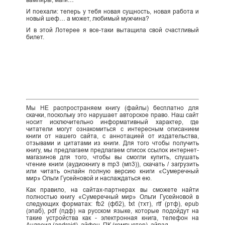
вампиры, маги…
И поехали: теперь у тебя новая сущность, новая работа и
новый шеф… а может, любимый мужчина?
И в этой Лотерее я все-таки вытащила свой счастливый
билет.
Мы НЕ распространяем книгу (файлы) бесплатно для
скачки, поскольку это нарушает авторское право. Наш сайт
носит исключительно информативный характер, где
читатели могут ознакомиться с интересным описанием
книги от нашего сайта, с аннотацией от издательства,
отзывами и цитатами из книги. Для того чтобы получить
книгу, мы предлагаем предлагаем список ссылок интернет-
магазинов для того, чтобы вы смогли купить, слушать
чтение книги (аудиокнигу в mp3 (мп3)), скачать / загрузить
или читать онлайн полную версию книги «Сумеречный
мир» Ольги Гусейновой и наслаждаться ею.
Как правило, на сайтах-партнерах вы сможете найти
полностью книгу «Сумеречный мир» Ольги Гусейновой в
следующих форматах: fb2 (фб2), txt (тхт), rtf (ртф), epub
(эпаб), pdf (пдф) на русском языке, которые подойдут на
такие устройства как - электронная книга, телефон на