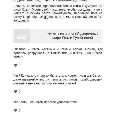
Андроид (android), айфон, ПК (компьютер), айпад.
Если вы являетесь правообладателем книги «Сумеречный
мир» Ольги Гусейновой и желаете, чтобы мы удалили ее с
нашего книжного сайта, пожалуйста, напишите нам на
почту knigi.helpdesk@gmail.com и мы в кратчайшие сроки
ее удалим.
Цитаты из книги «Сумеречный
мир» Ольги Гусейновой
Главное – быть честным с самим собой. Обман, как
правило, разрушает не только планы и жизнь, но и тебя
самого.
0
Как? Как можно снаружи быть столь искренним и улыбаться
даже глазами! А внутри пылать от лютой, порабощающей
сознание ненависти? Это же невероятно!
0
верность – слишком дорогое удовольствие.
0