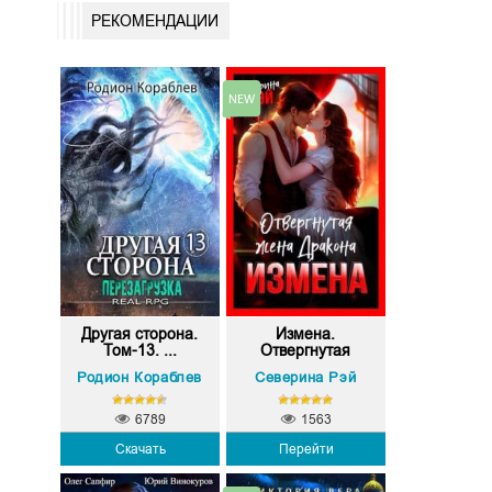
РЕКОМЕНДАЦИИ
Другая сторона.
Измена.
Том-13. ...
Отвергнутая
жена...
Родион Кораблев
Северина Рэй
6789
1563
Скачать
Перейти