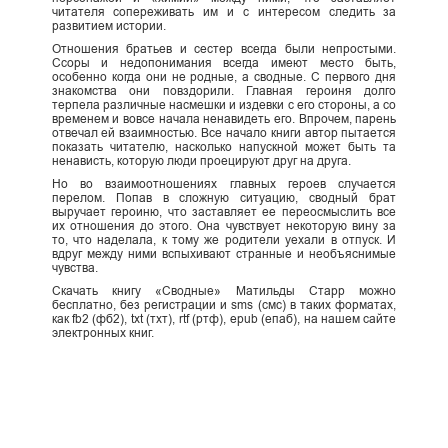
читателя сопереживать им и с интересом следить за
развитием истории.
Отношения братьев и сестер всегда были непростыми.
Ссоры и недопонимания всегда имеют место быть,
особенно когда они не родные, а сводные. С первого дня
знакомства они повздорили. Главная героиня долго
терпела различные насмешки и издевки с его стороны, а со
временем и вовсе начала ненавидеть его. Впрочем, парень
отвечал ей взаимностью. Все начало книги автор пытается
показать читателю, насколько напускной может быть та
ненависть, которую люди проецируют друг на друга.
Но во взаимоотношениях главных героев случается
перелом. Попав в сложную ситуацию, сводный брат
выручает героиню, что заставляет ее переосмыслить все
их отношения до этого. Она чувствует некоторую вину за
то, что наделала, к тому же родители уехали в отпуск. И
вдруг между ними вспыхивают странные и необъяснимые
чувства.
Скачать книгу «Сводные» Матильды Старр можно
бесплатно, без регистрации и sms (смс) в таких форматах,
как fb2 (фб2), txt (тхт), rtf (ртф), epub (епаб), на нашем сайте
электронных книг.