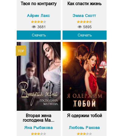
Твоя по контракту
Как спасти жизнь
Айрин Лакс
Эмма Скотт
3681
5895
Скачать
Скачать
Вторая жена
Я одержим тобой
господина Ма...
Яна Рыбакова
Любовь Ракова