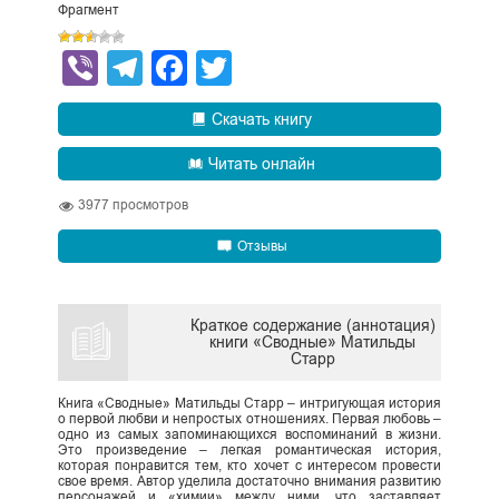
Фрагмент
Viber
Telegram
Facebook
Twitter
Скачать книгу
Читать онлайн
3977
просмотров
Отзывы
Краткое содержание (аннотация)
книги «Сводные» Матильды
Старр
Книга «Сводные» Матильды Старр – интригующая история
о первой любви и непростых отношениях. Первая любовь –
одно из самых запоминающихся воспоминаний в жизни.
Это произведение – легкая романтическая история,
которая понравится тем, кто хочет с интересом провести
свое время. Автор уделила достаточно внимания развитию
персонажей и «химии» между ними, что заставляет