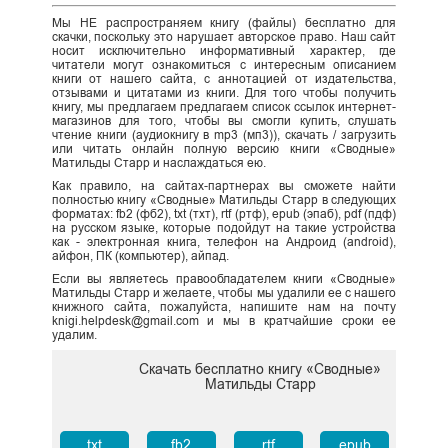
Мы НЕ распространяем книгу (файлы) бесплатно для
скачки, поскольку это нарушает авторское право. Наш сайт
носит исключительно информативный характер, где
читатели могут ознакомиться с интересным описанием
книги от нашего сайта, с аннотацией от издательства,
отзывами и цитатами из книги. Для того чтобы получить
книгу, мы предлагаем предлагаем список ссылок интернет-
магазинов для того, чтобы вы смогли купить, слушать
чтение книги (аудиокнигу в mp3 (мп3)), скачать / загрузить
или читать онлайн полную версию книги «Сводные»
Матильды Старр и наслаждаться ею.
Как правило, на сайтах-партнерах вы сможете найти
полностью книгу «Сводные» Матильды Старр в следующих
форматах: fb2 (фб2), txt (тхт), rtf (ртф), epub (эпаб), pdf (пдф)
на русском языке, которые подойдут на такие устройства
как - электронная книга, телефон на Андроид (android),
айфон, ПК (компьютер), айпад.
Если вы являетесь правообладателем книги «Сводные»
Матильды Старр и желаете, чтобы мы удалили ее с нашего
книжного сайта, пожалуйста, напишите нам на почту
knigi.helpdesk@gmail.com и мы в кратчайшие сроки ее
удалим.
Скачать бесплатно книгу «Сводные»
Матильды Старр
txt
fb2
rtf
epub