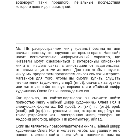
водоворот тайн прошлого, печальные последствия
которого дошли до наших дней.
Мы НЕ распространяем книгу (файлы) бесплатно для
скачки, поскольку это нарушает авторское право. Наш сайт
носит исключительно информативный характер, где
читатели могут ознакомиться с интересным описанием
книги от нашего сайта, с аннотацией от издательства,
отзывами и цитатами из книги. Для того чтобы получить
книгу, мы предлагаем предлагаем список ссылок интернет-
магазинов для того, чтобы вы смогли купить, слушать
чтение книги (аудиокнигу в mp3 (мп3)), скачать / загрузить
или читать онлайн полную версию книги «Тайный шифр
художника» Олега Роя и наслаждаться ею.
Как правило, на сайтах-партнерах вы сможете найти
полностью книгу «Тайный шифр художника» Олега Роя в
следующих форматах: fb2 (фб2), txt (тхт), rtf (ртф), epub
(эпаб), pdf (пдф) на русском языке, которые подойдут на
такие устройства как - электронная книга, телефон на
Андроид (android), айфон, ПК (компьютер), айпад.
Если вы являетесь правообладателем книги «Тайный шифр
художника» Олега Роя и желаете, чтобы мы удалили ее с
нашего книжного сайта, пожалуйста, напишите нам на