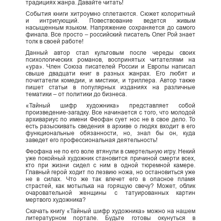
традициях жанра. Давайте читать!
События книги хитроумно сплетаются. Сюжет колоритный
и интригующий. Повествование ведется живым
насыщенным языком. Напряжение сохраняется до самого
финала. Все просто – российский писатель Олег Рой знает
толк в своей работе!
Данный автор стал культовым после череды своих
психологических романов, воспринятых читателями на
«ура». Член Союза писателей России и Европы написал
свыше двадцати книг в разных жанрах. Его любят и
почитатели комедии, и мистики, и триллера. Автор также
пишет статьи в популярных изданиях на различные
тематики – от политики до бизнеса.
«Тайный шифр художника» представляет собой
произведение-загадку. Все начинается с того, что молодой
архивариус по имени Феофан сует нос не в свое дело. То
есть разыскивать сведения в архиве о людях входит в его
функциональные обязанности, но, знал бы он, куда
заведет его профессиональная деятельность!
Феофана не по его воле втянули в смертельную игру. Некий
уже покойный художник становится причиной смерти всех,
кто при жизни сидел с ним в одной тюремной камере.
Главный герой ходит по лезвию ножа, но остановиться уже
не в силах. Что же так влечет его в опасное пламя
страстей, как мотылька на горящую свечу? Может, облик
очаровательной женщины с татуированных картин
мертвого художника?
Скачать книгу «Тайный шифр художника» можно на нашем
литературном портале. Будьте готовы окунуться в