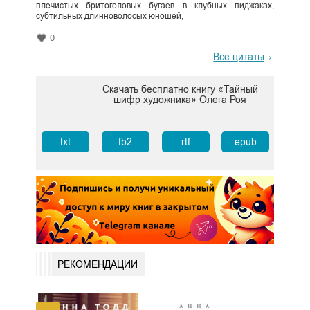
плечистых бритоголовых бугаев в клубных пиджаках,
субтильных длинноволосых юношей,
0
Все цитаты
Скачать бесплатно книгу «Тайный
шифр художника» Олега Роя
txt
fb2
rtf
epub
РЕКОМЕНДАЦИИ