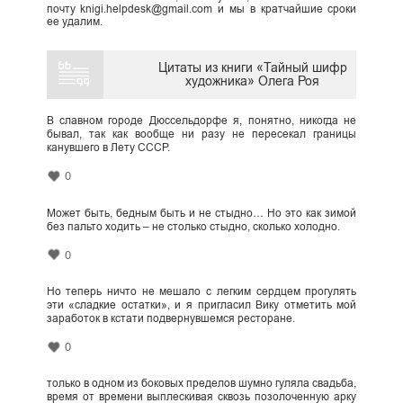
почту knigi.helpdesk@gmail.com и мы в кратчайшие сроки
ее удалим.
Цитаты из книги «Тайный шифр
художника» Олега Роя
В славном городе Дюссельдорфе я, понятно, никогда не
бывал, так как вообще ни разу не пересекал границы
канувшего в Лету СССР.
0
Может быть, бедным быть и не стыдно… Но это как зимой
без пальто ходить – не столько стыдно, сколько холодно.
0
Но теперь ничто не мешало с легким сердцем прогулять
эти «сладкие остатки», и я пригласил Вику отметить мой
заработок в кстати подвернувшемся ресторане.
0
только в одном из боковых пределов шумно гуляла свадьба,
время от времени выплескивая сквозь позолоченную арку