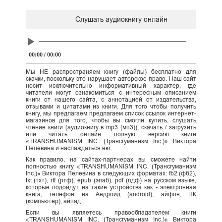
Слушать аудиокнигу онлайн
Audio
Player
00:00
/
00:00
Мы НЕ распространяем книгу (файлы) бесплатно для
скачки, поскольку это нарушает авторское право. Наш сайт
носит исключительно информативный характер, где
читатели могут ознакомиться с интересным описанием
книги от нашего сайта, с аннотацией от издательства,
отзывами и цитатами из книги. Для того чтобы получить
книгу, мы предлагаем предлагаем список ссылок интернет-
магазинов для того, чтобы вы смогли купить, слушать
чтение книги (аудиокнигу в mp3 (мп3)), скачать / загрузить
или читать онлайн полную версию книги
«TRANSHUMANISM INC. (Трансгуманизм Inc.)» Виктора
Пелевина и наслаждаться ею.
Как правило, на сайтах-партнерах вы сможете найти
полностью книгу «TRANSHUMANISM INC. (Трансгуманизм
Inc.)» Виктора Пелевина в следующих форматах: fb2 (фб2),
txt (тхт), rtf (ртф), epub (эпаб), pdf (пдф) на русском языке,
которые подойдут на такие устройства как - электронная
книга, телефон на Андроид (android), айфон, ПК
(компьютер), айпад.
Если вы являетесь правообладателем книги
«TRANSHUMANISM INC. (Трансгуманизм Inc.)» Виктора