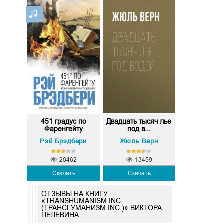
451 градус по
Двадцать тысяч лье
Фаренгейту
под в...
Рэй Брэдбери
Жюль Верн
28462
13459
Скачать
Скачать
ОТЗЫВЫ НА КНИГУ
«TRANSHUMANISM INC.
(ТРАНСГУМАНИЗМ INC.)» ВИКТОРА
ПЕЛЕВИНА