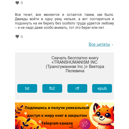
0
Все течет, все меняется и остается таким, как было.
Дважды войти в одну реку нельзя, а вот состариться и
подохнуть на ее берегу без особого труда удается любому
– и не надо даже особо вникать, тот это берег или нет.
0
Все цитаты
Скачать бесплатно книгу
«TRANSHUMANISM INC.
(Трансгуманизм Inc.)» Виктора
Пелевина
txt
fb2
rtf
epub