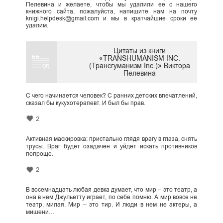
Пелевина и желаете, чтобы мы удалили ее с нашего
книжного сайта, пожалуйста, напишите нам на почту
knigi.helpdesk@gmail.com и мы в кратчайшие сроки ее
удалим.
Цитаты из книги
«TRANSHUMANISM INC.
(Трансгуманизм Inc.)» Виктора
Пелевина
С чего начинается человек? С ранних детских впечатлений,
сказал бы кукухотерапевт. И был бы прав.
2
Активная маскировка: пристально глядя врагу в глаза, снять
трусы. Враг будет озадачен и уйдет искать противников
попроще.
2
В восемнадцать любая девка думает, что мир – это театр, а
она в нем Джульетту играет, по себе помню. А мир вовсе не
театр, милая. Мир – это тир. И люди в нем не актеры, а
мишени…