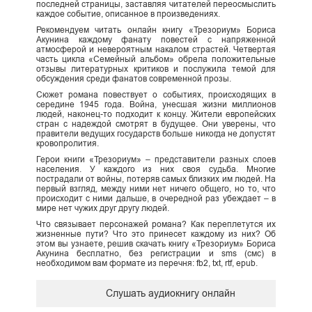
последней страницы, заставляя читателей переосмыслить
каждое событие, описанное в произведениях.
Рекомендуем читать онлайн книгу «Трезориум» Бориса
Акунина каждому фанату повестей с напряженной
атмосферой и невероятным накалом страстей. Четвертая
часть цикла «Семейный альбом» обрела положительные
отзывы литературных критиков и послужила темой для
обсуждения среди фанатов современной прозы.
Сюжет романа повествует о событиях, происходящих в
середине 1945 года. Война, унесшая жизни миллионов
людей, наконец-то подходит к концу. Жители европейских
стран с надеждой смотрят в будущее. Они уверены, что
правители ведущих государств больше никогда не допустят
кровопролития.
Герои книги «Трезориум» – представители разных слоев
населения. У каждого из них своя судьба. Многие
пострадали от войны, потеряв самых близких им людей. На
первый взгляд, между ними нет ничего общего, но то, что
происходит с ними дальше, в очередной раз убеждает – в
мире нет чужих друг другу людей.
Что связывает персонажей романа? Как переплетутся их
жизненные пути? Что это принесет каждому из них? Об
этом вы узнаете, решив скачать книгу «Трезориум» Бориса
Акунина бесплатно, без регистрации и sms (смс) в
необходимом вам формате из перечня: fb2, txt, rtf, epub.
Слушать аудиокнигу онлайн