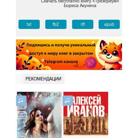
Скачать бесплатно книгу «Трезориум»
Бориса Акунина
txt
fb2
rtf
epub
РЕКОМЕНДАЦИИ