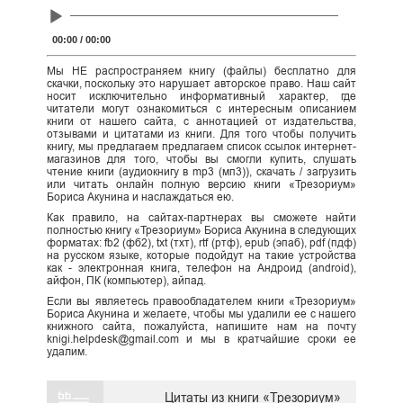
Audio
Player
00:00
/
00:00
Мы НЕ распространяем книгу (файлы) бесплатно для
скачки, поскольку это нарушает авторское право. Наш сайт
носит исключительно информативный характер, где
читатели могут ознакомиться с интересным описанием
книги от нашего сайта, с аннотацией от издательства,
отзывами и цитатами из книги. Для того чтобы получить
книгу, мы предлагаем предлагаем список ссылок интернет-
магазинов для того, чтобы вы смогли купить, слушать
чтение книги (аудиокнигу в mp3 (мп3)), скачать / загрузить
или читать онлайн полную версию книги «Трезориум»
Бориса Акунина и наслаждаться ею.
Как правило, на сайтах-партнерах вы сможете найти
полностью книгу «Трезориум» Бориса Акунина в следующих
форматах: fb2 (фб2), txt (тхт), rtf (ртф), epub (эпаб), pdf (пдф)
на русском языке, которые подойдут на такие устройства
как - электронная книга, телефон на Андроид (android),
айфон, ПК (компьютер), айпад.
Если вы являетесь правообладателем книги «Трезориум»
Бориса Акунина и желаете, чтобы мы удалили ее с нашего
книжного сайта, пожалуйста, напишите нам на почту
knigi.helpdesk@gmail.com и мы в кратчайшие сроки ее
удалим.
Цитаты из книги «Трезориум»