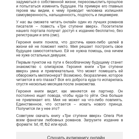
задуматься о собственной жизни, переосмыслить прошлое
и попытаться изменить будущее. На примере его главных
героев мы видим, к чему приводит человека излишняя
самоуверенность, напыщенность, подлость и лицемерие.
У нас вы сможете читать онлайн один из лучших романов
писателя – повесть «Три ступени вверх». Посетители
нашего портала получат доступ к изданию бесплатно, без
регистрации и sms (смс).
Героиня книги поняла, что достичь каких-либо целей в
жизни ей не поможет никто. Мия решает построить свое
будущее самостоятельно. Ей не нужна помощь, она ничем
не хуже остальных девушек.
Первым пунктом на пути к безоблачному будущему станет
знакомство с олигархом. Героиня книги «Три ступени
вверх» умна и привлекательна. Что может помешать ей
обворожить миллионера? Возможно, безразличие, которое
читается в его глазах? Вся его доброта куда-то испарилась
спустя несколько месяцев после знакомства.
Героиня книги видит, как меняется ее партнер. Он
постоянно ищет повода, чтобы куда-то уйти. Она больше
не привлекает его. Мия не может на что-либо повлиять.
Единственное, что остается – искать нового принца.
Получится ли у нее это?
Советуем скачать книгу «Три ступени вверх» Олега Роя
всем фанатам любовных романов. Загрузите издание в
формате: txt, rtf, fb2 или epub.
Слушать аудиокнигу онлайн