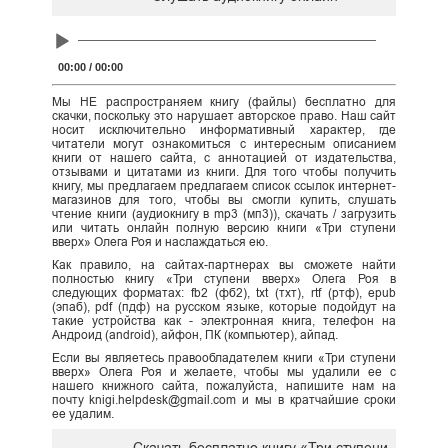
Audio
Player
00:00
/
00:00
Мы НЕ распространяем книгу (файлы) бесплатно для
скачки, поскольку это нарушает авторское право. Наш сайт
носит исключительно информативный характер, где
читатели могут ознакомиться с интересным описанием
книги от нашего сайта, с аннотацией от издательства,
отзывами и цитатами из книги. Для того чтобы получить
книгу, мы предлагаем предлагаем список ссылок интернет-
магазинов для того, чтобы вы смогли купить, слушать
чтение книги (аудиокнигу в mp3 (мп3)), скачать / загрузить
или читать онлайн полную версию книги «Три ступени
вверх» Олега Роя и наслаждаться ею.
Как правило, на сайтах-партнерах вы сможете найти
полностью книгу «Три ступени вверх» Олега Роя в
следующих форматах: fb2 (фб2), txt (тхт), rtf (ртф), epub
(эпаб), pdf (пдф) на русском языке, которые подойдут на
такие устройства как - электронная книга, телефон на
Андроид (android), айфон, ПК (компьютер), айпад.
Если вы являетесь правообладателем книги «Три ступени
вверх» Олега Роя и желаете, чтобы мы удалили ее с
нашего книжного сайта, пожалуйста, напишите нам на
почту knigi.helpdesk@gmail.com и мы в кратчайшие сроки
ее удалим.