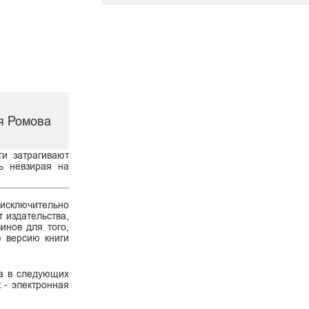
ия Ромова
ги затрагивают
ть невзирая на
 исключительно
 издательства,
инов для того,
ю версию книги
ва в следующих
к - электронная