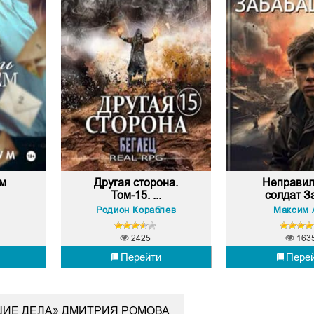
ем
Другая сторона.
Неправи
Том-15. ...
солдат За
Родион Кораблев
Максим 
2425
163
Перейти
Пере
ЬШИЕ ДЕЛА» ДМИТРИЯ РОМОВА