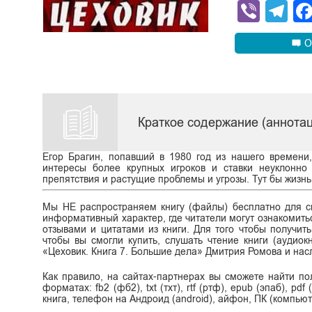
Viber
Te
О
Краткое содержание (аннотац
Егор Брагин, попавший в 1980 год из нашего времени,
интересы более крупных игроков и ставки неуклонно 
препятствия и растущие проблемы и угрозы. Тут бы жизн
Мы НЕ распространяем книгу (файлы) бесплатно для ск
информативный характер, где читатели могут ознакомитьс
отзывами и цитатами из книги. Для того чтобы получит
чтобы вы смогли купить, слушать чтение книги (аудиок
«Цеховик. Книга 7. Большие дела» Дмитрия Ромова и нас
Как правило, на сайтах-партнерах вы сможете найти п
форматах: fb2 (фб2), txt (тхт), rtf (ртф), epub (эпаб), p
книга, телефон на Андроид (android), айфон, ПК (компьют