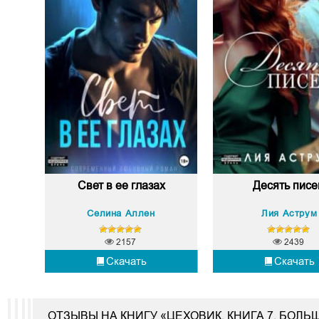
Свет в ее глазах
Десять пис
Селина Аллен
Лия Аструм
2157
2439
Скачать
Скачать
ОТЗЫВЫ НА КНИГУ «ЦЕХОВИК. КНИГА 7. БОЛ