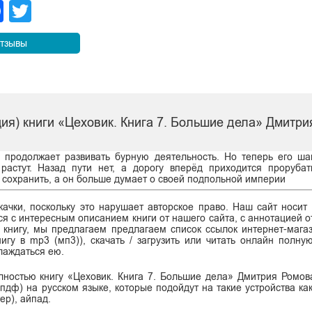
legram
Facebook
Twitter
тзывы
ия) книги «Цеховик. Книга 7. Большие дела» Дмитр
 продолжает развивать бурную деятельность. Но теперь его ша
растут. Назад пути нет, а дорогу вперёд приходится проруба
ь сохранить, а он больше думает о своей подпольной империи
ачки, поскольку это нарушает авторское право. Наш сайт носит
я с интересным описанием книги от нашего сайта, с аннотацией от
ь книгу, мы предлагаем предлагаем список ссылок интернет-магаз
нигу в mp3 (мп3)), скачать / загрузить или читать онлайн полну
лаждаться ею.
олностью книгу «Цеховик. Книга 7. Большие дела» Дмитрия Ромо
df (пдф) на русском языке, которые подойдут на такие устройства ка
ер), айпад.