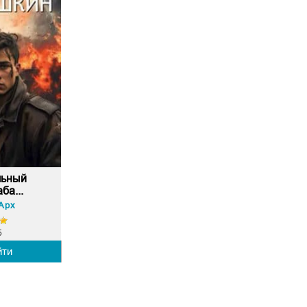
льный
ба...
Арх
5
йти