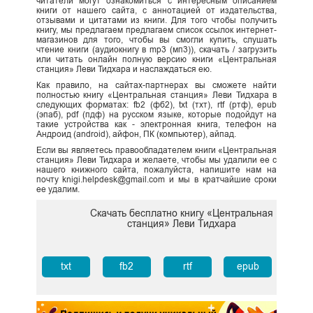
читатели могут ознакомиться с интересным описанием
книги от нашего сайта, с аннотацией от издательства,
отзывами и цитатами из книги. Для того чтобы получить
книгу, мы предлагаем предлагаем список ссылок интернет-
магазинов для того, чтобы вы смогли купить, слушать
чтение книги (аудиокнигу в mp3 (мп3)), скачать / загрузить
или читать онлайн полную версию книги «Центральная
станция» Леви Тидхара и наслаждаться ею.
Как правило, на сайтах-партнерах вы сможете найти
полностью книгу «Центральная станция» Леви Тидхара в
следующих форматах: fb2 (фб2), txt (тхт), rtf (ртф), epub
(эпаб), pdf (пдф) на русском языке, которые подойдут на
такие устройства как - электронная книга, телефон на
Андроид (android), айфон, ПК (компьютер), айпад.
Если вы являетесь правообладателем книги «Центральная
станция» Леви Тидхара и желаете, чтобы мы удалили ее с
нашего книжного сайта, пожалуйста, напишите нам на
почту knigi.helpdesk@gmail.com и мы в кратчайшие сроки
ее удалим.
Скачать бесплатно книгу «Центральная
станция» Леви Тидхара
txt
fb2
rtf
epub