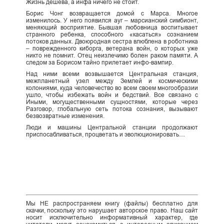
Жизнь дешева, а инфа ничего не стоит.
Борис Чонг возвращается домой с Марса. Многое
изменилось. У него появился ауг – марсианский симбионт,
меняющий восприятие. Бывшая любовница воспитывает
странного ребенка, способного «касаться» сознанием
потоков данных. Двоюродная сестра влюблена в роботника
– поврежденного киборга, ветерана войн, о которых уже
никто не помнит. Отец неизлечимо болен раком памяти. А
следом за Борисом тайно прилетает инфо-вампир.
Над ними всеми возвышается Центральная станция,
межпланетный узел между Землей и космическими
колониями, куда человечество во всем своем многообразии
ушло, чтобы избежать войн и бедствий. Все связано с
Иными, могущественными сущностями, которые через
Разговор, глобальную сеть потока сознания, вызывают
безвозвратные изменения.
Люди и машины Центральной станции продолжают
приспосабливаться, процветать и эволюционировать…
Мы НЕ распространяем книгу (файлы) бесплатно для
скачки, поскольку это нарушает авторское право. Наш сайт
носит исключительно информативный характер, где