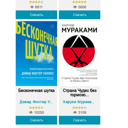
6811
5606
Скачать
Скачать
Бесконечная шутка
Страна Чудес без
тормозо...
Дэвид Фостер Уоллес
Харуки Мураками
10250
3109
Скачать
Скачать