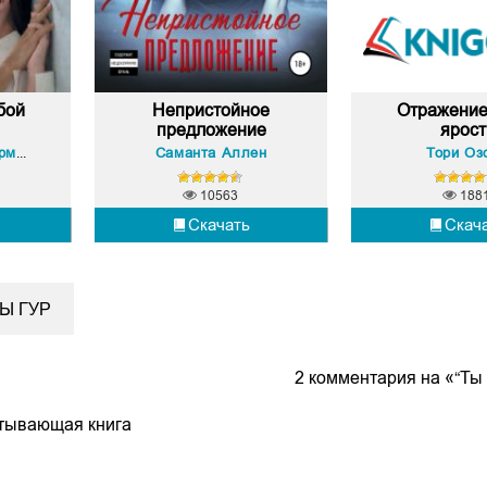
бой
Непристойное
Отражение
предложение
ярост
Саманта Аллен
Тори Оз
Дженнифер Ли Арментроут
10563
188
Скачать
Скач
Ы ГУР
2 комментария на «“Ты
атывающая книга