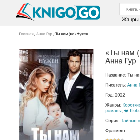
Жанры
Главная
Анна Гур
Ты нам (не) Нужен
«Ты нам (
Анна Гур
Название: Ты на
Писатель:
Анна 
Год: 2022
Жанры:
Коротки
романы
,
❤️ Люб
Серия:
Тайные 
Фрагмент