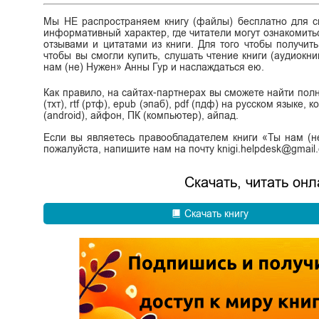
Мы НЕ распространяем книгу (файлы) бесплатно для ск
информативный характер, где читатели могут ознакомитьс
отзывами и цитатами из книги. Для того чтобы получит
чтобы вы смогли купить, слушать чтение книги (аудиокни
нам (не) Нужен» Анны Гур и наслаждаться ею.
Как правило, на сайтах-партнерах вы сможете найти полн
(тхт), rtf (ртф), epub (эпаб), pdf (пдф) на русском языке
(android), айфон, ПК (компьютер), айпад.
Если вы являетесь правообладателем книги «Ты нам (н
пожалуйста, напишите нам на почту knigi.helpdesk@gmail
Скачать, читать он
Скачать книгу