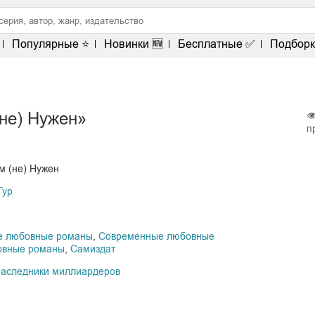
Популярные ⭐
Новинки 🆕
Бесплатные ✅
Подборк
не) Нужен»
п
м (не) Нужен
Гур
е любовные романы
,
Современные любовные
овные романы
,
Самиздат
наследники миллиардеров