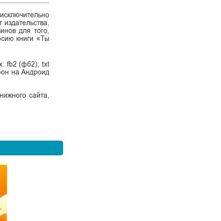
 исключительно
 издательства,
инов для того,
ерсию книги «Ты
fb2 (фб2), txt
ефон на Андроид
нижного сайта,