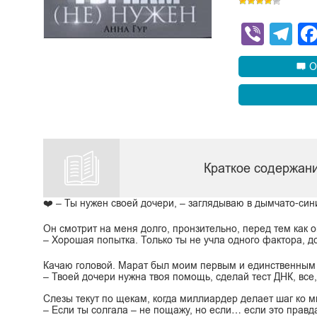
Viber
Te
О
Краткое содержани
❤️ – Ты нужен своей дочери, – заглядываю в дымчато-син
Он смотрит на меня долго, пронзительно, перед тем как о
– Хорошая попытка. Только ты не учла одного фактора, до
Качаю головой. Марат был моим первым и единственным
– Твоей дочери нужна твоя помощь, сделай тест ДНК, все,
Слезы текут по щекам, когда миллиардер делает шаг ко мн
– Если ты солгала – не пощажу, но если… если это правд