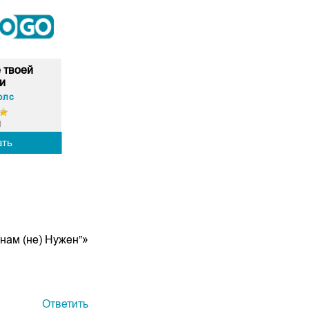
 твоей
и
олс
1
ать
 нам (не) Нужен”»
Ответить