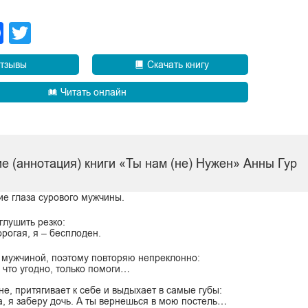
legram
Facebook
Twitter
тзывы
Скачать книгу
Читать онлайн
е (аннотация) книги «Ты нам (не) Нужен» Анны Гур
ие глаза сурового мужчины.
глушить резко:
рогая, я – бесплоден.
 мужчиной, поэтому повторяю непреклонно:
 что угодно, только помоги…
е, притягивает к себе и выдыхает в самые губы:
а, я заберу дочь. А ты вернешься в мою постель…