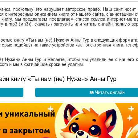
ачки, поскольку это нарушает авторское право. Наш сайт носит
я с интересным описанием книги от нашего сайта, с аннотацией от
ь книгу, мы предлагаем предлагаем список ссылок интернет-магаз
гу в mp3 (мп3)), скачать / загрузить или читать онлайн полную в
остью книгу «Ты нам (не) Нужен» Анны Гур в следующих форматах: 
, которые подойдут на такие устройства как - электронная книга, тел
е) Нужен» Анны Гур и желаете, чтобы мы удалили ее с нашего к
.com и мы в кратчайшие сроки ее удалим.
лайн книгу «Ты нам (не) Нужен» Анны Гур
Читать онлайн