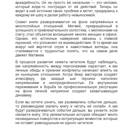
враждебность. Он не просто её начальник — это человек,
который когда-то пострадал от её действий. Теперь он
видит в ней источник своих проблем и мстит, придираясь к
каждому её шагу и делая работу невыносимой.
Сюжет книги разворачивается на фоне напряжённых и
многослойных отношений. Матвей, превращённый в
успешного и привлекательного холостяка, с миллионами на
счету, стал объектом восхищения многих женщин в офисе.
Однако, его истинные намерения связаны с главной
героиней, что усложняет их взаимодействие. В то время как
вокруг неё вертятся слухи и завистливые взгляды, она
сталкивается с трудностью понять, что на самом деле
движет Матвеем.
В процессе развития сюжета читатели будут наблюдать,
как напряжённость между персонажами нарастает, и как
личные обиды и прежние конфликты начинают влиять на
их нынешние отношения. Астра Веер мастерски создаёт
атмосферу, где каждый шаг героини наполнен
напряжением и неопределённостью. Её внутренние
переживания и борьба за профессиональную репутацию
на фоне личной неприязни создают захватывающую
динамику.
Если вы хотите узнать, как развивались события дальше,
то рекомендуем скачать книгу и читать её онлайн. А как
будут разворачиваться события дальше, вы узнаете, если
скачаете книгу. Эта увлекательная история обещает много
неожиданных поворотов и интригующих моментов, которые
не оставят равнодушным ни одного читателя.