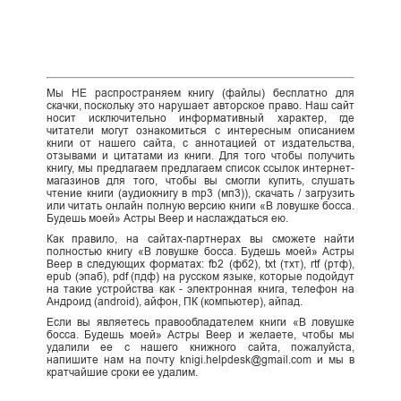
Мы НЕ распространяем книгу (файлы) бесплатно для
скачки, поскольку это нарушает авторское право. Наш сайт
носит исключительно информативный характер, где
читатели могут ознакомиться с интересным описанием
книги от нашего сайта, с аннотацией от издательства,
отзывами и цитатами из книги. Для того чтобы получить
книгу, мы предлагаем предлагаем список ссылок интернет-
магазинов для того, чтобы вы смогли купить, слушать
чтение книги (аудиокнигу в mp3 (мп3)), скачать / загрузить
или читать онлайн полную версию книги «В ловушке босса.
Будешь моей» Астры Веер и наслаждаться ею.
Как правило, на сайтах-партнерах вы сможете найти
полностью книгу «В ловушке босса. Будешь моей» Астры
Веер в следующих форматах: fb2 (фб2), txt (тхт), rtf (ртф),
epub (эпаб), pdf (пдф) на русском языке, которые подойдут
на такие устройства как - электронная книга, телефон на
Андроид (android), айфон, ПК (компьютер), айпад.
Если вы являетесь правообладателем книги «В ловушке
босса. Будешь моей» Астры Веер и желаете, чтобы мы
удалили ее с нашего книжного сайта, пожалуйста,
напишите нам на почту knigi.helpdesk@gmail.com и мы в
кратчайшие сроки ее удалим.