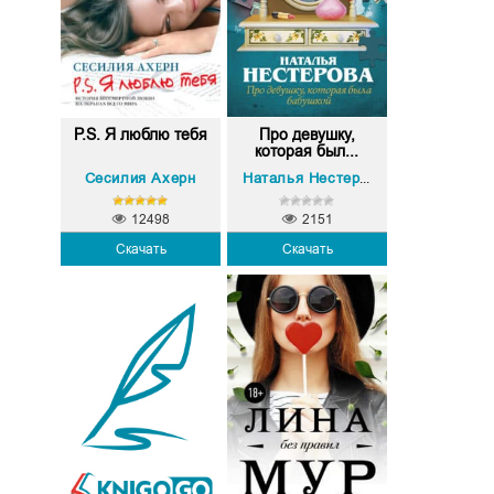
P.S. Я люблю тебя
Про девушку,
которая был...
Сесилия Ахерн
Наталья Нестерова
12498
2151
Скачать
Скачать