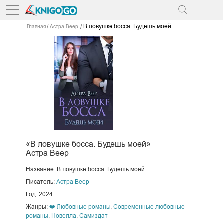
В ловушке босса. Будешь моей
Главная
Астра Веер
«В ловушке босса. Будешь моей»
Астра Веер
Название: В ловушке босса. Будешь моей
Писатель:
Астра Веер
Год: 2024
Жанры:
❤️ Любовные романы
,
Современные любовные
романы
,
Новелла
,
Самиздат