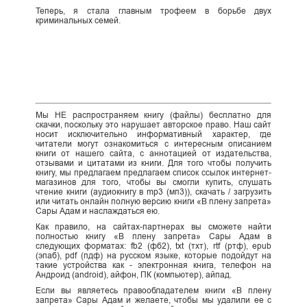
Теперь, я стала главным трофеем в борьбе двух
криминальных семей.
Мы НЕ распространяем книгу (файлы) бесплатно для
скачки, поскольку это нарушает авторское право. Наш сайт
носит исключительно информативный характер, где
читатели могут ознакомиться с интересным описанием
книги от нашего сайта, с аннотацией от издательства,
отзывами и цитатами из книги. Для того чтобы получить
книгу, мы предлагаем предлагаем список ссылок интернет-
магазинов для того, чтобы вы смогли купить, слушать
чтение книги (аудиокнигу в mp3 (мп3)), скачать / загрузить
или читать онлайн полную версию книги «В плену запрета»
Сары Адам и наслаждаться ею.
Как правило, на сайтах-партнерах вы сможете найти
полностью книгу «В плену запрета» Сары Адам в
следующих форматах: fb2 (фб2), txt (тхт), rtf (ртф), epub
(эпаб), pdf (пдф) на русском языке, которые подойдут на
такие устройства как - электронная книга, телефон на
Андроид (android), айфон, ПК (компьютер), айпад.
Если вы являетесь правообладателем книги «В плену
запрета» Сары Адам и желаете, чтобы мы удалили ее с