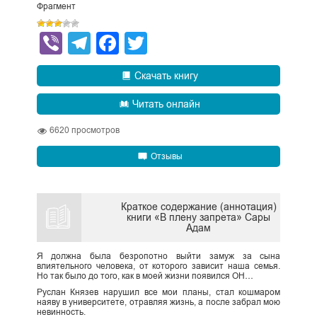
Фрагмент
Viber
Telegram
Facebook
Twitter
Скачать книгу
Читать онлайн
6620
просмотров
Отзывы
Краткое содержание (аннотация)
книги «В плену запрета» Сары
Адам
Я должна была безропотно выйти замуж за сына
влиятельного человека, от которого зависит наша семья.
Но так было до того, как в моей жизни появился ОН…
Руслан Князев нарушил все мои планы, стал кошмаром
наяву в университете, отравляя жизнь, а после забрал мою
невинность.