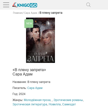
В плену запрета
Главная
Сара Адам
«В плену запрета»
Сара Адам
Название: В плену запрета
Писатель:
Сара Адам
Год: 2024
Жанры:
Молодёжная проза
,
,
Эротические романы
,
Эротическая литература
,
Новелла
,
Самиздат