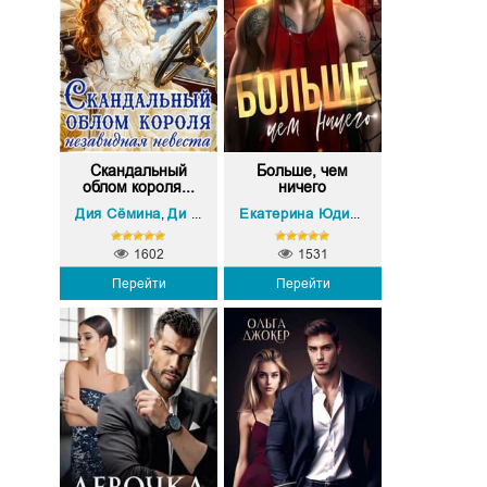
Скандальный
Больше, чем
облом короля...
ничего
Дия Сёмина
Ди Сёмина
,
Екатерина Юдина
1602
1531
Перейти
Перейти