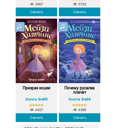
3467
5702
Скачать
Скачать
Призрак кошки
Почему русалка
плачет
Холли Вебб
Холли Вебб
4457
4386
Скачать
Скачать