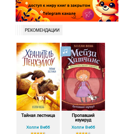
РЕКОМЕНДАЦИИ
Тайная лестница
Пропавший
изумруд
Холли Вебб
Холли Вебб