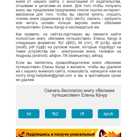
книги от нашего сайта, с аннотацией от издательства,
отзывами и цитатами из книги. Для того чтобы получить
книгу, мы предлагаем предлагаем список ссылок интернет-
магазинов для того, чтобы вы смогли купить, слушать
чтение книги (аудиокнигу в mp3 (мп3)), скачать / загрузить
или читать онлайн полную версию книги «Великие
путешествия» Елены Качур и наслаждаться ею.
Как правило, на сайтах-партнерах вы сможете найти
полностью книгу «Великие путешествия» Елены Качур в
следующих форматах: fb2 (фб2), txt (тхт), rtf (ртф), epub
(эпаб), pdf (пдф) на русском языке, которые подойдут на
такие устройства как - электронная книга, телефон на
Андроид (android), айфон, ПК (компьютер), айпад.
Если вы являетесь правообладателем книги «Великие
путешествия» Елены Качур и желаете, чтобы мы удалили
ее с нашего книжного сайта, пожалуйста, напишите нам на
почту knigi.helpdesk@gmail.com и мы в кратчайшие сроки
ее удалим.
Скачать бесплатно книгу «Великие
путешествия» Елены Качур
txt
fb2
rtf
epub