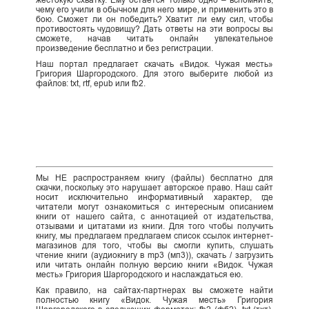
жестокую схватку. Ему остается только одно – вспомнить,
чему его учили в обычном для него мире, и применить это в
бою. Сможет ли он победить? Хватит ли ему сил, чтобы
противостоять чудовищу? Дать ответы на эти вопросы вы
сможете, начав читать онлайн увлекательное
произведение бесплатно и без регистрации.
Наш портал предлагает скачать «Видок. Чужая месть»
Григория Шаргородского. Для этого выберите любой из
файлов: txt, rtf, epub или fb2.
Мы НЕ распространяем книгу (файлы) бесплатно для
скачки, поскольку это нарушает авторское право. Наш сайт
носит исключительно информативный характер, где
читатели могут ознакомиться с интересным описанием
книги от нашего сайта, с аннотацией от издательства,
отзывами и цитатами из книги. Для того чтобы получить
книгу, мы предлагаем предлагаем список ссылок интернет-
магазинов для того, чтобы вы смогли купить, слушать
чтение книги (аудиокнигу в mp3 (мп3)), скачать / загрузить
или читать онлайн полную версию книги «Видок. Чужая
месть» Григория Шаргородского и наслаждаться ею.
Как правило, на сайтах-партнерах вы сможете найти
полностью книгу «Видок. Чужая месть» Григория