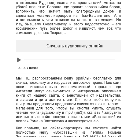
в штольнях Рудоноя, возглавить крестьянский мятеж на
убогой планетке Варанга, где правит зарвавшийся барон,
вспомнить, что значит быть благородным доном, и
сделаться мегамиллиардером на Нью-Вашингтоне. А в
итоге выяснить, чем отличается месть от возмездия. Но
Иву, бывшему Счастливчику, и этого недостаточно – его
космический путь более долог и извилист, чем тот, что
замыслил для него Творец…
Слушать аудиокнигу онлайн
Audio
Player
00:00
/
00:00
Мы НЕ распространяем книгу (файлы) бесплатно для
скачки, поскольку это нарушает авторское право. Наш сайт
носит исключительно информативный характер, где
читатели могут ознакомиться с интересным описанием
книги от нашего сайта, с аннотацией от издательства,
отзывами и цитатами из книги. Для того чтобы получить
книгу, мы предлагаем предлагаем список ссылок интернет-
магазинов для того, чтобы вы смогли купить, слушать
чтение книги (аудиокнигу в mp3 (мп3)), скачать / загрузить
или читать онлайн полную версию книги «Восставший из
пепла» Романа Злотникова и наслаждаться ею.
Как правило, на сайтах-партнерах вы сможете найти
полностью книгу «Восставший из пепла» Романа
Злотникова в следующих форматах: fb2 (фб2), txt (тхт), rtf