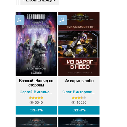
Вечный. Взгляд со
Из варяг в небо
стороны
Роман Злотников
Сергей Витальевич Будеев
,
Олег Викторович Данильченко
3340
10520
Скачать
Скачать