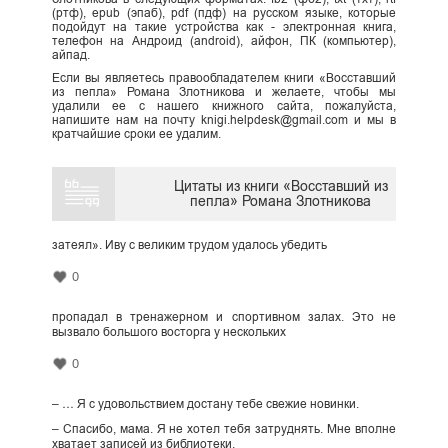
(ртф), epub (эпаб), pdf (пдф) на русском языке, которые
подойдут на такие устройства как - электронная книга,
телефон на Андроид (android), айфон, ПК (компьютер),
айпад.
Если вы являетесь правообладателем книги «Восставший
из пепла» Романа Злотникова и желаете, чтобы мы
удалили ее с нашего книжного сайта, пожалуйста,
напишите нам на почту knigi.helpdesk@gmail.com и мы в
кратчайшие сроки ее удалим.
Цитаты из книги «Восставший из
пепла» Романа Злотникова
затеял». Иву с великим трудом удалось убедить
0
пропадал в тренажерном и спортивном залах. Это не
вызвало большого восторга у нескольких
0
– … Я с удовольствием достану тебе свежие новинки.
– Спасибо, мама. Я не хотел тебя затруднять. Мне вполне
хватает записей из библиотеки.