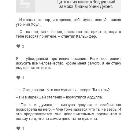
Цитаты из книги «Воздушный
замок» Дианы Уинн Джонс
– И с каких это пор, интересно, тебе нужна лесть? – кисло
уточнил Хоул.
– С тех пор, как я понял, насколько это приятно, когда о
тебе говорят приятное, – ответил Кальцифер.
3
Я – убежденный противник насилия. Если пес решит
искусать все человечество, кроме меня самого, я не стану
ему препятствовать.
1
– …Отец говорит, что все мужчины – звери. Ты зверь?
– Ни в малейшей степени! – возмутился Абдулла.
– Так я и думала, – кивнула девушка и озабоченно
посмотрела на него. – Мне тоже кажется, что ты не зверь. И
это представляется мне дополнительным аргументом в
пользу того, что на самом деле ты не мужчина.
1