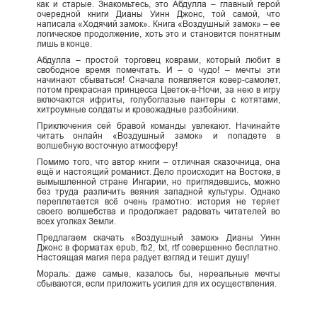
как и старые. Знакомьтесь, это Абдулла – главный герой
очередной книги Дианы Уинн Джонс, той самой, что
написала «Ходячий замок». Книга «Воздушный замок» – ее
логическое продолжение, хоть это и становится понятным
лишь в конце.
Абдулла – простой торговец коврами, который любит в
свободное время помечтать. И – о чудо! – мечты эти
начинают сбываться! Сначала появляется ковер-самолет,
потом прекрасная принцесса Цветок-в-Ночи, за нею в игру
включаются ифриты, голубоглазые пантеры с котятами,
хитроумные солдаты и кровожадные разбойники.
Приключения сей бравой команды увлекают. Начинайте
читать онлайн «Воздушный замок» и попадете в
волшебную восточную атмосферу!
Помимо того, что автор книги – отличная сказочница, она
ещё и настоящий романист. Дело происходит на Востоке, в
вымышленной стране Ингарии, но приглядевшись, можно
без труда различить веяния западной культуры. Однако
переплетается всё очень грамотно: история не теряет
своего волшебства и продолжает радовать читателей во
всех уголках Земли.
Предлагаем скачать «Воздушный замок» Дианы Уинн
Джонс в форматах epub, fb2, txt, rtf совершенно бесплатно.
Настоящая магия пера радует взгляд и тешит душу!
Мораль: даже самые, казалось бы, нереальные мечты
сбываются, если приложить усилия для их осуществления.