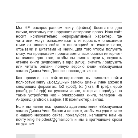
Мы НЕ распространяем книгу (файлы) бесплатно для
скачки, поскольку это нарушает авторское право. Наш сайт
носит исключительно информативный характер, где
читатели могут ознакомиться с интересным описанием
книги от нашего сайта, с аннотацией от издательства,
отзывами и цитатами из книги. Для того чтобы получить
книгу, мы предлагаем предлагаем список ссылок интернет-
магазинов для того, чтобы вы смогли купить, слушать
чтение книги (аудиокнигу в mp3 (мп3)), скачать / загрузить
или читать онлайн полную версию книги «Воздушный
замок» Дианы Уинн Джонс и наслаждаться ею.
Как правило, на сайтах-партнерах вы сможете найти
полностью книгу «Воздушный замок» Дианы Уинн Джонс в
следующих форматах: fb2 (фб2), txt (тхт), rtf (ртф), epub
(эпаб), pdf (пдф) на русском языке, которые подойдут на
такие устройства как - электронная книга, телефон на
Андроид (android), айфон, ПК (компьютер), айпад.
Если вы являетесь правообладателем книги «Воздушный
замок» Дианы Уинн Джонс и желаете, чтобы мы удалили ее
с нашего книжного сайта, пожалуйста, напишите нам на
почту knigi.helpdesk@gmail.com и мы в кратчайшие сроки
ее удалим.