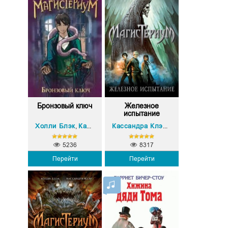
Бронзовый ключ
Железное
испытание
Холли Блэк
Кассандра Клэр
Холли Блэк
,
Кассандра Клэр
,
5236
8317
Перейти
Перейти