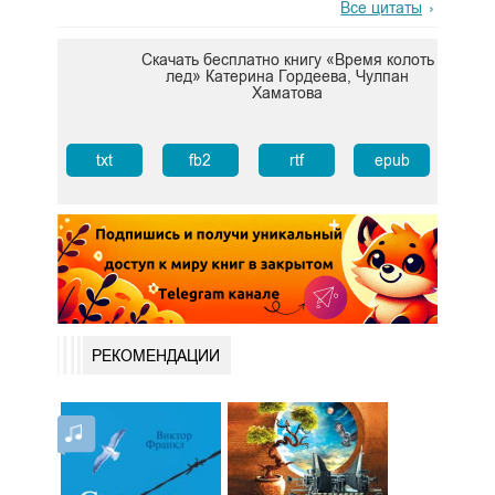
Все цитаты
Скачать бесплатно книгу «Время колоть
лед» Катерина Гордеева, Чулпан
Хаматова
txt
fb2
rtf
epub
РЕКОМЕНДАЦИИ