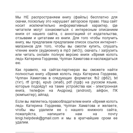
Мы НЕ распространяем книгу (файлы) бесплатно для
скачки, поскольку это нарушает авторское право. Наш сайт
носит исключительно информативный характер, где
читатели могут ознакомиться с интересным описанием
книги от нашего сайта, с аннотацией от издательства,
отзывами и цитатами из книги. Для того чтобы получить
книгу, мы предлагаем предлагаем список ссылок интернет-
магазинов для того, чтобы вы смогли купить, слушать
чтение книги (аудиокнигу в mp3 (мп3)), скачать / загрузить
или читать онлайн полную версию книги «Время колоть
лед» Катерина Гордеева, Чулпан Хаматова и наслаждаться
ею.
Как правило, на сайтах-партнерах вы сможете найти
полностью книгу «Время колоть лед» Катерина Гордеева,
Чулпан Хаматова в следующих форматах: fb2 (фб2), txt
(тхт), rtf (ртф), epub (эпаб), pdf (пдф) на русском языке,
которые подойдут на такие устройства как - электронная
книга, телефон на Андроид (android), айфон, ПК
(компьютер), айпад.
Если вы являетесь правообладателем книги «Время колоть
лед» Катерина Гордеева, Чулпан Хаматова и желаете,
чтобы мы удалили ее с нашего книжного сайта,
пожалуйста, напишите нам на почту
knigi.helpdesk@gmail.com и мы в кратчайшие сроки ее
удалим.