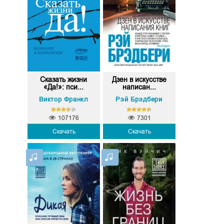
Сказать жизни
Дзен в искусстве
«Да!»: пси...
написан...
Виктор Франкл
Рэй Брэдбери
107176
7301
Скачать
Скачать