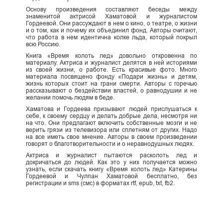
Основу произведения составляют беседы между
знаменитой актрисой Хаматовой и журналистом
Гордеевой. Они рассуждают в нем о кино, о театре, о жизни
и о том, как и почему их объединил фонд. Авторы считают,
что работа в нем идентична колке льда, который покрыл
всю Россию.
Книга «Время колоть лед» довольно откровенна по
материалу. Актриса и журналист делятся в ней историями
из своей жизни, о работе. Есть красивые фото. Много
материала посвящено фонду «Подари жизнь» и детям,
жизнь которых стоит на грани смерти. Авторы с горечью
рассказывают о бездействии властей, о равнодушии и не
желании помочь людям в беде.
Хаматова и Гордеева призывают людей прислушаться к
себе, к своему сердцу и делать добрые дела, несмотря ни
на что. Они предлагают включить собственные мозги и не
верить грязи из телевизора или сплетням от других. Надо
на все иметь свое мнение. Авторы в своем произведении
говорят о благотворительности и о неравнодушных людях.
Актриса и журналист пытаются расколоть лед и
докричаться до людей. Как это у них получается можно
узнать, если скачать книгу «Время колоть лед» Катерины
Гордеевой и Чулпан Хаматовой бесплатно, без
регистрации и sms (смс) в форматах rtf, epub, txt, fb2.