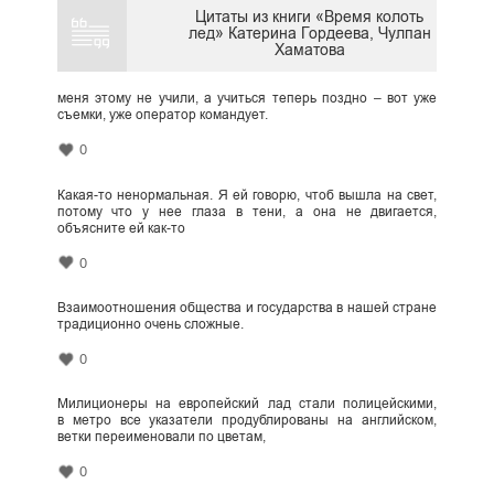
Цитаты из книги «Время колоть
лед» Катерина Гордеева, Чулпан
Хаматова
меня этому не учили, а учиться теперь поздно – вот уже
съемки, уже оператор командует.
0
Какая-то ненормальная. Я ей говорю, чтоб вышла на свет,
потому что у нее глаза в тени, а она не двигается,
объясните ей как-то
0
Взаимоотношения общества и государства в нашей стране
традиционно очень сложные.
0
Милиционеры на европейский лад стали полицейскими,
в метро все указатели продублированы на английском,
ветки переименовали по цветам,
0