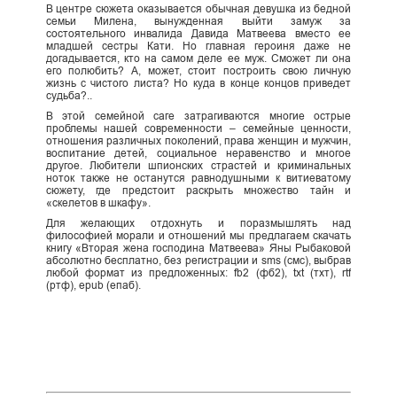
В центре сюжета оказывается обычная девушка из бедной
семьи Милена, вынужденная выйти замуж за
состоятельного инвалида Давида Матвеева вместо ее
младшей сестры Кати. Но главная героиня даже не
догадывается, кто на самом деле ее муж. Сможет ли она
его полюбить? А, может, стоит построить свою личную
жизнь с чистого листа? Но куда в конце концов приведет
судьба?..
В этой семейной саге затрагиваются многие острые
проблемы нашей современности – семейные ценности,
отношения различных поколений, права женщин и мужчин,
воспитание детей, социальное неравенство и многое
другое. Любители шпионских страстей и криминальных
ноток также не останутся равнодушными к витиеватому
сюжету, где предстоит раскрыть множество тайн и
«скелетов в шкафу».
Для желающих отдохнуть и поразмышлять над
философией морали и отношений мы предлагаем скачать
книгу «Вторая жена господина Матвеева» Яны Рыбаковой
абсолютно бесплатно, без регистрации и sms (смс), выбрав
любой формат из предложенных: fb2 (фб2), txt (тхт), rtf
(ртф), epub (епаб).