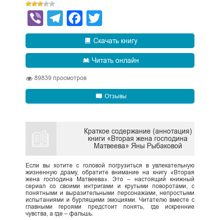
Viber
Telegram
Facebook
Twitter
Скачать книгу
Читать онлайн
89839
просмотров
Отзывы
Краткое содержание (аннотация)
книги «Вторая жена господина
Матвеева» Яны Рыбаковой
Если вы хотите с головой погрузиться в увлекательную
жизненную драму, обратите внимание на книгу «Вторая
жена господина Матвеева». Это – настоящий книжный
сериал со своими интригами и крутыми поворотами, с
понятными и выразительными персонажами, непростыми
испытаниями и бурлящими эмоциями. Читателю вместе с
главными героями предстоит понять, где искренние
чувства, а где – фальшь.