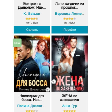
Контракт с
Лапочки-дочки из
Дьяволом: Иде...
прошлог...
K. Salazar
Вероника Лесневская
2159
5551
Скачать
Перейти
Наследник для
ЖЕНА по
босса. Нав...
завещанию
Анна Гур
Полина Довлатова