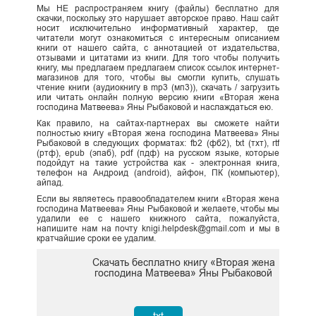
Мы НЕ распространяем книгу (файлы) бесплатно для
скачки, поскольку это нарушает авторское право. Наш сайт
носит исключительно информативный характер, где
читатели могут ознакомиться с интересным описанием
книги от нашего сайта, с аннотацией от издательства,
отзывами и цитатами из книги. Для того чтобы получить
книгу, мы предлагаем предлагаем список ссылок интернет-
магазинов для того, чтобы вы смогли купить, слушать
чтение книги (аудиокнигу в mp3 (мп3)), скачать / загрузить
или читать онлайн полную версию книги «Вторая жена
господина Матвеева» Яны Рыбаковой и наслаждаться ею.
Как правило, на сайтах-партнерах вы сможете найти
полностью книгу «Вторая жена господина Матвеева» Яны
Рыбаковой в следующих форматах: fb2 (фб2), txt (тхт), rtf
(ртф), epub (эпаб), pdf (пдф) на русском языке, которые
подойдут на такие устройства как - электронная книга,
телефон на Андроид (android), айфон, ПК (компьютер),
айпад.
Если вы являетесь правообладателем книги «Вторая жена
господина Матвеева» Яны Рыбаковой и желаете, чтобы мы
удалили ее с нашего книжного сайта, пожалуйста,
напишите нам на почту knigi.helpdesk@gmail.com и мы в
кратчайшие сроки ее удалим.
Скачать бесплатно книгу «Вторая жена
господина Матвеева» Яны Рыбаковой