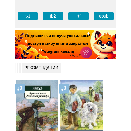
txt
fb2
rtf
epub
РЕКОМЕНДАЦИИ