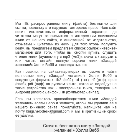
Мы НЕ распространяем книгу (файлы) бесплатно для
скачки, поскольку это нарушает авторское право. Наш сайт
носит исключительно информативный характер, где
читатели могут ознакомиться с интересным описанием
книги от нашего сайта, с аннотацией от издательства,
отзывами и цитатами из книги. Для того чтобы получить
книгу, мы предлагаем предлагаем список ссылок интернет-
магазинов для того, чтобы вы смогли купить, слушать
чтение книги (аудиокнигу в mp3 (мп3)), скачать / загрузить
или читать онлайн полную версию книги «Загадай
желание!» Холли Вебб и наслаждаться ею.
Как правило, на сайтах-партнерах вы сможете найти
полностью книгу «Загадай желание!» Холли Вебб в
следующих форматах: fb2 (фб2), txt (тхт), rtf (ртф), epub
(эпаб), pdf (пдф) на русском языке, которые подойдут на
такие устройства как - электронная книга, телефон на
Андроид (android), айфон, ПК (компьютер), айпад.
Если вы являетесь правообладателем книги «Загадай
желание!» Холли Вебб и желаете, чтобы мы удалили ее с
нашего книжного сайта, пожалуйста, напишите нам на
почту knigi.helpdesk@gmail.com и мы в кратчайшие сроки
ее удалим.
Скачать бесплатно книгу «Загадай
желание!» Холли Вебб