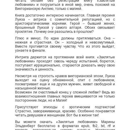
читать онлайн без регистрации книгу «Заклятые
любовники» и погрузиться в иной мир, очень похожий на
Викторианскую Англию, только с магией.
Книга достаточно интересно начинается. Главная героиня
Луиза – актриса с сомнительной репутацией, но с
аристократическими корнями. Герой – бывший жених,
брошенный Луизой у самого алтаря. Обоих связывает
проклятие. Почему они разошлись в прошлом?
Плюс и минус. По идее должны притягиваться. Она –
нежная и страстная. Он – холодный и невозмутимый.
Вместе противятся своему чувству. Что из этого выйдет,
узнаете в финале.
Интрига держится на протяжении всей книги. «Заклятые
любовники» проходят сквозь череду испытаний, борются,
поступают иррационально, стараются доказать миру свою
значимость и ценность.
Несмотря на строгость нравов викторианской эпохи, Луиза
выходит на сцену обнаженной, спит с любовником,
посматривает еще и на других мужчин, живет свободной и
насыщенной жизнью.
Возможен ли счастливый конец у сложной любви? Ведь во
взаимоотношения главных героев вмешиваются не только
посторонние люди, но и Магия!
Присутствуют эпизоды с эротическим подтекстом!
Страстно, завораживающе, красиво. Особенно понравится
читать девушкам и женщинам. Вот бы в жизни так!
Вы можете скачать «Заклятые любовники» Марины
Эльденберт бесплатно в форматах epub, fb2, txt, rtf и
вдоволь порадоваться чужому счастью. Наилучшим