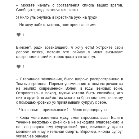
– Можете начать с составления списка ваших врагов.
Сообщите, когда закончатся листы.
Я мило улыбнулась и скрестила руки на груди.
– Не хочу набить мозоль, повторяя ваше имя.
1
Винсент, ради всевидящего, я хочу есть! Устроите свой
допрос позже, потому что сейчас у меня вызывает
гастрономический интерес даже ваш галстук.
1
– Старинное заклинание, было широко распространено в
Темные времена. Первые упоминания о нем встречаются
на землях современной Вэлеи, в годы вековых войн.
Отправляясь в поход, мужья хотели быть спокойны, что
никто другой не займет их место на брачном ложе, поэтому
с помощью кровных уз привязывали супругу к себе.
– Что значит – привязывали? – Меня передернуло.
– Когда жена изменяла мужу, змея «просыпалась». Если в
течение нескольких дней она не находила благоверного и
не возвращала ему супружеский долг, изменницу ждала
медленная и мучительная смерть. Впрочем, иногда супруг
убивал ее раньше.