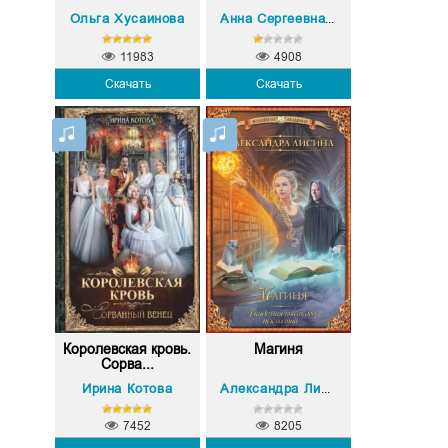
Ольга Хусаинова
Анна Сергеевна Гаврилова
11983
4908
Скачать
Скачать
Королевская кровь.
Магиня
Сорва...
Ирина Котова
Александра Лисина
7452
8205