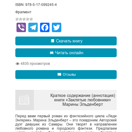
ISBN: 978-5-17-099245-4
Фрагмент
Viber
Telegram
Facebook
Twitter
Скачать книгу
Читать онлайн
4835
просмотров
Отзывы
Краткое содержание (аннотация)
книги «Заклятые любовники»
Марины Эльденберт
Перед вами первый роман из фэнтезийного цикла «Леди
Энгерии». Марина Эльденберт – это псевдоним. Авторский
дуэт девушек из Самары. Они творят в направлении
любовного романа и городского фэнтези. Предлагаем