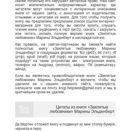
скачки, поскольку это нарушает авторское право. Наш сайт
носит исключительно информативный характер, где
читатели могут ознакомиться с интересным описанием
книги от нашего сайта, с аннотацией от издательства,
отзывами и цитатами из книги. Для того чтобы получить
книгу, мы предлагаем предлагаем список ссылок интернет-
магазинов для того, чтобы вы смогли купить, слушать
чтение книги (аудиокнигу в mp3 (мп3)), скачать / загрузить
или читать онлайн полную версию книги «Заклятые
любовники» Марины Эльденберт и наслаждаться ею.
Как правило, на сайтах-партнерах вы сможете найти
полностью книгу «Заклятые любовники» Марины
Эльденберт в следующих форматах: fb2 (фб2), txt (тхт), rtf
(ртф), epub (эпаб), pdf (пдф) на русском языке, которые
подойдут на такие устройства как - электронная книга,
телефон на Андроид (android), айфон, ПК (компьютер),
айпад.
Если вы являетесь правообладателем книги «Заклятые
любовники» Марины Эльденберт и желаете, чтобы мы
удалили ее с нашего книжного сайта, пожалуйста,
напишите нам на почту knigi.helpdesk@gmail.com и мы в
кратчайшие сроки ее удалим.
Цитаты из книги «Заклятые
любовники» Марины Эльденберт
Де Мортен отложил книгу и подвинул ко мне стопку бумаги,
чернила и перо.