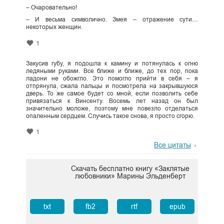
– Очаровательно!
– И весьма символично. Змея – отражение сути…
некоторых женщин.
1
Закусив губу, я подошла к камину и потянулась к огню
ледяными руками. Все ближе и ближе, до тех пор, пока
ладони не обожгло. Это помогло прийти в себя – я
отпрянула, сжала пальцы и посмотрела на закрывшуюся
дверь. То же самое будет со мной, если позволить себе
привязаться к Винсенту. Восемь лет назад он был
значительно моложе, поэтому мне повезло отделаться
опаленным сердцем. Случись такое снова, я просто сгорю.
1
Все цитаты
Скачать бесплатно книгу «Заклятые
любовники» Марины Эльденберт
txt
fb2
rtf
epub