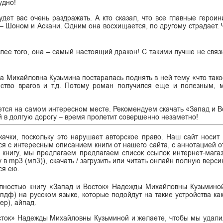
удно!
удет вас очень раздражать. А кто сказал, что все главные герои
 Шоном и Аскани. Одним она восхищается, по другому страдает. 
ее того, она – самый настоящий дракон! С такими лучше не связы
а Михайловна Кузьмина постаралась поднять в ней тему «что тако
жество врагов и т.д. Потому роман получился еще и полезным,
ается на самом интересном месте. Рекомендуем скачать «Запад и В
ой в долгую дорогу – время пролетит совершенно незаметно!
ачки, поскольку это нарушает авторское право. Наш сайт носит
я с интересным описанием книги от нашего сайта, с аннотацией от
ь книгу, мы предлагаем предлагаем список ссылок интернет-магаз
у в mp3 (мп3)), скачать / загрузить или читать онлайн полную верс
ся ею.
полностью книгу «Запад и Восток» Надежды Михайловны Кузьмин
df (пдф) на русском языке, которые подойдут на такие устройства ка
ер), айпад.
сток» Надежды Михайловны Кузьминой и желаете, чтобы мы удали