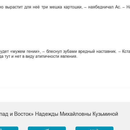
лично вырастит для неё три мешка картошки, – наябедничал Ас. – 
дет «мужем гении», – блеснул зубами вредный наставник. – Кстат
 тут и нет в виду атипичности явления.
апад и Восток» Надежды Михайловны Кузьминой