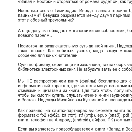
«Запад и Восток» и оторваться от романа будет ой, как тр
Несколько слов о Тимиредис. Иногда главная героиня б
паиньками? Девушка разрывается между двумя парнями –
этот любовный треугольник?
А еще девушка обладает магическими способностями, бол
повезло парням…
Несмотря на развлекательную суть данной книги, Надежд
такое плохо». Как добиться успеха, когда вокруг мно
особенно для юных читателей.
Судя по финалу, серия еще не закончена, так как обрыв
библиотеке электронных книг. Не забудьте взять ее с соб
Мы НЕ распространяем книгу (файлы) бесплатно для ск
информативный характер, где читатели могут ознакомитьс
отзывами и цитатами из книги. Для того чтобы получит
чтобы вы смогли купить, слушать чтение книги (аудиокниг
и Восток» Надежды Михайловны Кузьминой и наслаждать
Как правило, на сайтах-партнерах вы сможете найти 
форматах: fb2 (фб2), txt (тхт), rtf (ртф), epub (эпаб), p
книга, телефон на Андроид (android), айфон, ПК (компьют
Если вы являетесь правообладателем книги «Запад и Во