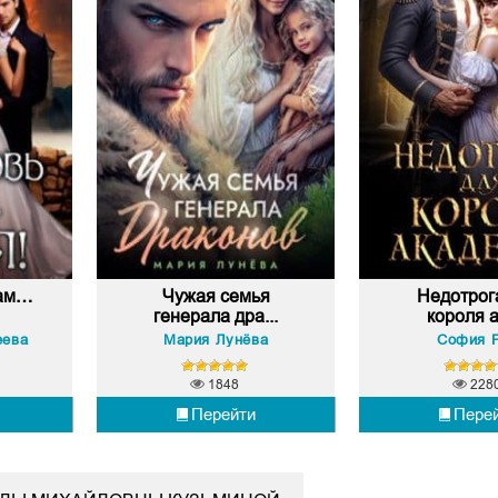
дам…
Чужая семья
Недотрог
генерала дра...
короля а
еева
Мария Лунёва
София 
1848
228
Перейти
Пере