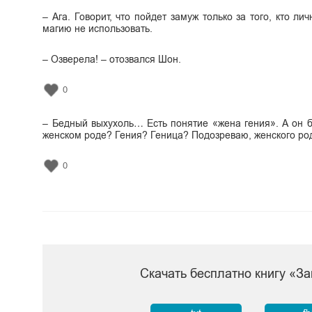
– Ага. Говорит, что пойдет замуж только за того, кто 
магию не использовать.
– Озверела! – отозвался Шон.
0
– Бедный выхухоль… Есть понятие «жена гения». А он бу
женском роде? Гения? Геница? Подозреваю, женского рода
0
Скачать бесплатно книгу «З