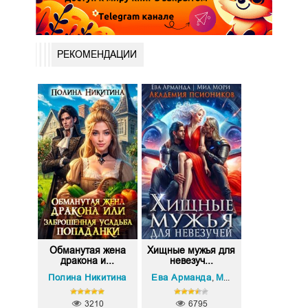
РЕКОМЕНДАЦИИ
Обманутая жена
Хищные мужья для
дракона и...
невезуч...
Полина Никитина
Ева Арманда
Миа Мори
,
3210
6795