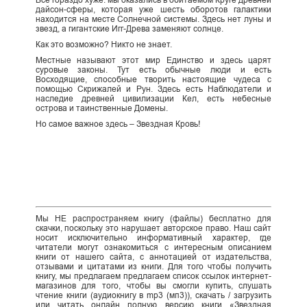
Все гораздо хуже: мы оказались в обитаемом Круге древней
дайсон-сферы, которая уже шесть оборотов галактики
находится на месте Солнечной системы. Здесь нет луны и
звезд, а гигантские Игг-Древа заменяют солнце.
Как это возможно? Никто не знает.
Местные называют этот мир Единство и здесь царят
суровые законы. Тут есть обычные люди и есть
Восходящие, способные творить настоящие чудеса с
помощью Скрижалей и Рун. Здесь есть Наблюдатели и
наследие древней цивилизации Кел, есть небесные
острова и таинственные Домены.
Но самое важное здесь – Звездная Кровь!
Мы НЕ распространяем книгу (файлы) бесплатно для
скачки, поскольку это нарушает авторское право. Наш сайт
носит исключительно информативный характер, где
читатели могут ознакомиться с интересным описанием
книги от нашего сайта, с аннотацией от издательства,
отзывами и цитатами из книги. Для того чтобы получить
книгу, мы предлагаем предлагаем список ссылок интернет-
магазинов для того, чтобы вы смогли купить, слушать
чтение книги (аудиокнигу в mp3 (мп3)), скачать / загрузить
или читать онлайн полную версию книги «Звездная