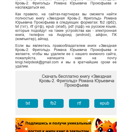
Кровь-2. Фригольд» Романа Юрьевича Прокофьева и
наслаждаться ею.
Как правило, на сайтах-партнерах вы сможете найти
полностью книгу «Звездная Кровь-2. Фригольд» Романа
Юрьевича Прокофьева в следующих форматах: fb2 (фб2),
txt (тхт), rtf (ртф), epub (эпаб), pdf (пдф) на русском языке,
которые подойдут на такие устройства как - электронная
книга, телефон на Андроид (android), айфон, ПК
(компьютер), айпад.
Если вы являетесь правообладателем книги «Звездная
Кровь-2. Фригольд» Романа Юрьевича Прокофьева и
желаете, чтобы мы удалили ее с нашего книжного сайта,
пожалуйста, напишите нам на почту
knigi.helpdesk@gmail.com и мы в кратчайшие сроки ее
удалим.
Скачать бесплатно книгу «Звездная
Кровь-2. Фригольд» Романа Юрьевича
Прокофьева
txt
fb2
rtf
epub