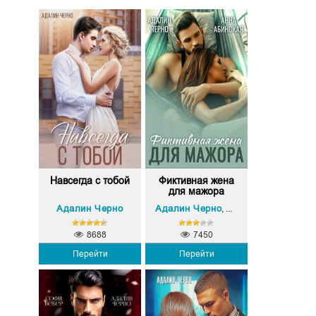
Навсегда с тобой
Фиктивная жена
для мажора
Адалин Черно
Адалин Черно
Анна Абинская
,
8688
7450
Перейти
Перейти