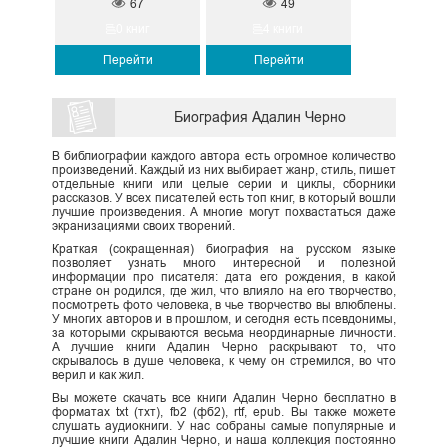
67
49
0 книг
4 книги
Перейти
Перейти
Биография Адалин Черно
В библиографии каждого автора есть огромное количество
произведений. Каждый из них выбирает жанр, стиль, пишет
отдельные книги или целые серии и циклы, сборники
рассказов. У всех писателей есть топ книг, в который вошли
лучшие произведения. А многие могут похвастаться даже
экранизациями своих творений.
Краткая (сокращенная) биография на русском языке
позволяет узнать много интересной и полезной
информации про писателя: дата его рождения, в какой
стране он родился, где жил, что влияло на его творчество,
посмотреть фото человека, в чье творчество вы влюблены.
У многих авторов и в прошлом, и сегодня есть псевдонимы,
за которыми скрываются весьма неординарные личности.
А лучшие книги Адалин Черно раскрывают то, что
скрывалось в душе человека, к чему он стремился, во что
верил и как жил.
Вы можете скачать все книги Адалин Черно бесплатно в
форматах txt (тхт), fb2 (фб2), rtf, epub. Вы также можете
слушать аудиокниги. У нас собраны самые популярные и
лучшие книги Адалин Черно, и наша коллекция постоянно