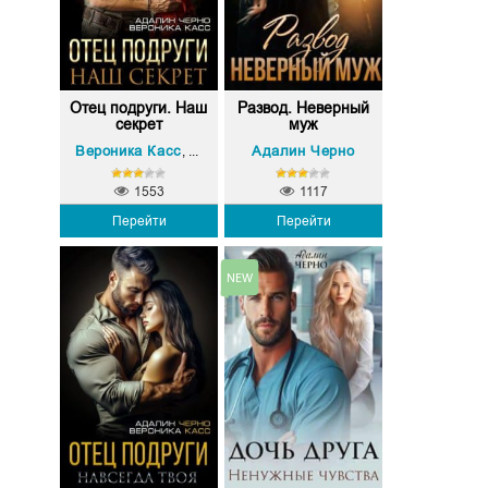
Отец подруги. Наш
Развод. Неверный
секрет
муж
Вероника Касс
Адалин Черно
Адалин Черно
,
1553
1117
Перейти
Перейти