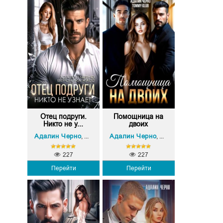
Отец подруги.
Помощница на
Никто не у...
двоих
Адалин Черно
Вероника Касс
Адалин Черно
Tommy Glub
,
,
227
227
Перейти
Перейти