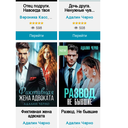
Отец подруги.
Дочь друга.
Навсегда твоя
Ненужные чув...
Вероника Касс
Адалин Черно
Адалин Черно
,
598
508
Перейти
Перейти
Фиктивная жена
Развод. Не бывшие
адвоката
Адалин Черно
Адалин Черно