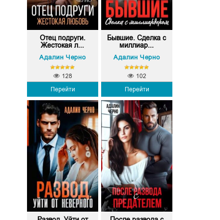
Отец подруги.
Бывшие. Сделка с
Жестокая л...
миллиар...
Адалин Черно
Адалин Черно
128
102
Перейти
Перейти
Развод. Уйти от
После развода с