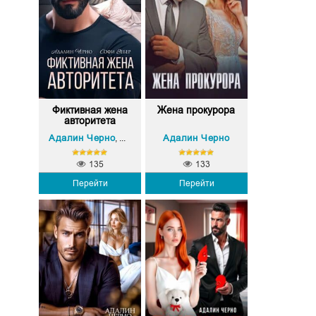
Фиктивная жена
Жена прокурора
авторитета
Адалин Черно
Софи Вебер
Адалин Черно
,
135
133
Перейти
Перейти