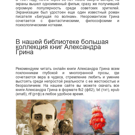
экраны вышел одноименный фильм, сразу же получивший
огромную популярность среди советских зрителей.
Экранизации был удостоен еще один известный роман
писателя «Бегущая по волнам». Неоромантизм Грина
сочетается с фантастическими, философскими и
психологическими нотками.
В нашей библиотеке большая
коллекция книг Александра
Грина
Рекомендуем читать онлайн книги Александра Грина всем
поклонникам глубокой и многогранной прозы, где
сочетаются вера в чудеса, стремление любить и умение
выстоять среди непростой реальности с ее жестокостью и
безразличием. На нашем сайте вы можете скачать все
книги Александра Грина в формате fb2 (фб2), txt (тхт), epub
(епаб), rtf (ртф) в любое удобное время.