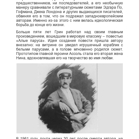
предшественников, ни последователей, а его необычную
манеру сравнивали с литературными сюжетами Эдгара По,
Гофмана, Джека Лондона и других выдающихся писателей,
обвиняя его в том, что он подражал западноевропейским
авторам. Именно из-за этого с ним велась идеологическая
борьба до конце его жизни.
Больше пяти лет Грин работал над своим главным
произведением, вошедшим в мировую классику – повестью
«Алые паруса». Идея создания повести пришла автору
внезапно: на витрине он увидел игрушечный кораблик с
белыми парусами, а в голове мгновенно родился сюжет.
Прототипом главной героини Ассоль стала его вторая жена
Нина, вдохновлявшая его на творчество во имя любви.
В 1961 году, почти через 30 лет после смерти автора, на