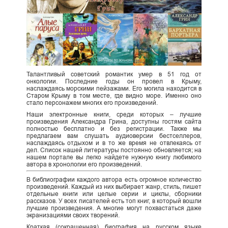
Талантливый советский романтик умер в 51 год от
онкологии. Последние годы он провел в Крыму,
наслаждаясь морскими пейзажами. Его могила находится в
Старом Крыму в том месте, где видно море. Именно оно
стало персонажем многих его произведений.
Наши электронные книги, среди которых – лучшие
произведения Александра Грина, доступны гостям сайта
полностью бесплатно и без регистрации. Также мы
предлагаем вам слушать аудиоверсии бестселлеров,
наслаждаясь отдыхом и в то же время не отвлекаясь от
дел. Список нашей литературы постоянно обновляется; на
нашем портале вы легко найдете нужную книгу любимого
автора в хронологии его произведений.
В библиографии каждого автора есть огромное количество
произведений. Каждый из них выбирает жанр, стиль, пишет
отдельные книги или целые серии и циклы, сборники
рассказов. У всех писателей есть топ книг, в который вошли
лучшие произведения. А многие могут похвастаться даже
экранизациями своих творений.
Краткая (сокращенная) биография на русском языке