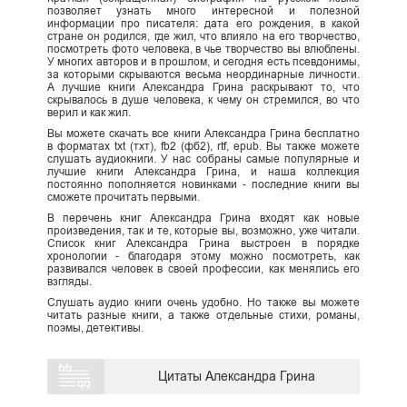
позволяет узнать много интересной и полезной
информации про писателя: дата его рождения, в какой
стране он родился, где жил, что влияло на его творчество,
посмотреть фото человека, в чье творчество вы влюблены.
У многих авторов и в прошлом, и сегодня есть псевдонимы,
за которыми скрываются весьма неординарные личности.
А лучшие книги Александра Грина раскрывают то, что
скрывалось в душе человека, к чему он стремился, во что
верил и как жил.
Вы можете скачать все книги Александра Грина бесплатно
в форматах txt (тхт), fb2 (фб2), rtf, epub. Вы также можете
слушать аудиокниги. У нас собраны самые популярные и
лучшие книги Александра Грина, и наша коллекция
постоянно пополняется новинками - последние книги вы
сможете прочитать первыми.
В перечень книг Александра Грина входят как новые
произведения, так и те, которые вы, возможно, уже читали.
Список книг Александра Грина выстроен в порядке
хронологии - благодаря этому можно посмотреть, как
развивался человек в своей профессии, как менялись его
взгляды.
Слушать аудио книги очень удобно. Но также вы можете
читать разные книги, а также отдельные стихи, романы,
поэмы, детективы.
Цитаты Александра Грина