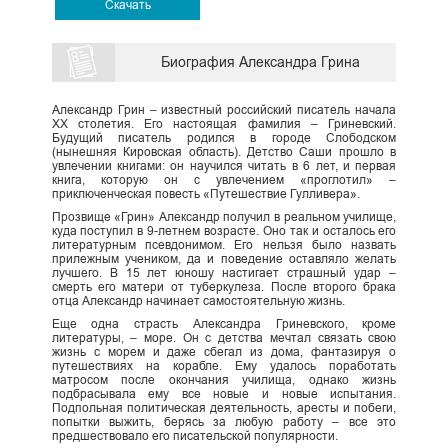
Скачать
Биография Александра Грина
Александр Грин – известный российский писатель начала
XX столетия. Его настоящая фамилия – Гриневский.
Будущий писатель родился в городе Слободском
(нынешняя Кировская область). Детство Саши прошло в
увлечении книгами: он научился читать в 6 лет, и первая
книга, которую он с увлечением «проглотил» –
приключенческая повесть «Путешествие Гулливера».
Прозвище «Грин» Александр получил в реальном училище,
куда поступил в 9-летнем возрасте. Оно так и осталось его
литературным псевдонимом. Его нельзя было назвать
прилежным учеником, да и поведение оставляло желать
лучшего. В 15 лет юношу настигает страшный удар –
смерть его матери от туберкулеза. После второго брака
отца Александр начинает самостоятельную жизнь.
Еще одна страсть Александра Гриневского, кроме
литературы, – море. Он с детства мечтал связать свою
жизнь с морем и даже сбегал из дома, фантазируя о
путешествиях на корабле. Ему удалось поработать
матросом после окончания училища, однако жизнь
подбрасывала ему все новые и новые испытания.
Подпольная политическая деятельность, аресты и побеги,
попытки выжить, берясь за любую работу – все это
предшествовало его писательской популярности.