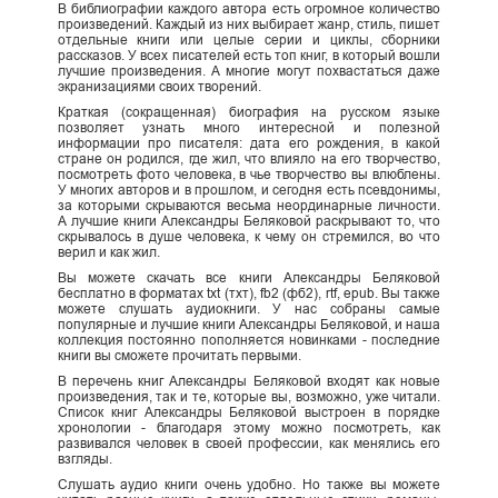
В библиографии каждого автора есть огромное количество
произведений. Каждый из них выбирает жанр, стиль, пишет
отдельные книги или целые серии и циклы, сборники
рассказов. У всех писателей есть топ книг, в который вошли
лучшие произведения. А многие могут похвастаться даже
экранизациями своих творений.
Краткая (сокращенная) биография на русском языке
позволяет узнать много интересной и полезной
информации про писателя: дата его рождения, в какой
стране он родился, где жил, что влияло на его творчество,
посмотреть фото человека, в чье творчество вы влюблены.
У многих авторов и в прошлом, и сегодня есть псевдонимы,
за которыми скрываются весьма неординарные личности.
А лучшие книги Александры Беляковой раскрывают то, что
скрывалось в душе человека, к чему он стремился, во что
верил и как жил.
Вы можете скачать все книги Александры Беляковой
бесплатно в форматах txt (тхт), fb2 (фб2), rtf, epub. Вы также
можете слушать аудиокниги. У нас собраны самые
популярные и лучшие книги Александры Беляковой, и наша
коллекция постоянно пополняется новинками - последние
книги вы сможете прочитать первыми.
В перечень книг Александры Беляковой входят как новые
произведения, так и те, которые вы, возможно, уже читали.
Список книг Александры Беляковой выстроен в порядке
хронологии - благодаря этому можно посмотреть, как
развивался человек в своей профессии, как менялись его
взгляды.
Слушать аудио книги очень удобно. Но также вы можете