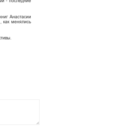
ми - последние
книг Анастасии
, как менялись
ктивы.