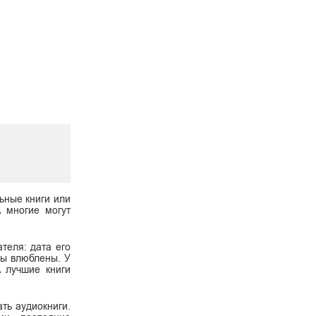
ьные книги или
А многие могут
теля: дата его
 вы влюблены. У
А лучшие книги
ать аудиокниги.