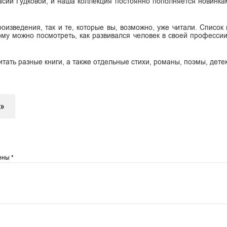
сии Гудковой, и наша коллекция постоянно пополняется новинка
оизведения, так и те, которые вы, возможно, уже читали. Список 
ому можно посмотреть, как развивался человек в своей профессии
итать разные книги, а также отдельные стихи, романы, поэмы, дете
»
чены
*