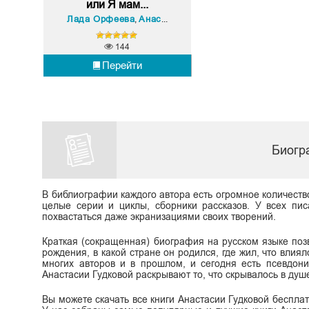
или Я мам...
Лада Орфеева
Анастасия Гудкова
,
144
Перейти
Биогр
В библиографии каждого автора есть огромное количеств
целые серии и циклы, сборники рассказов. У всех пис
похвастаться даже экранизациями своих творений.
Краткая (сокращенная) биография на русском языке поз
рождения, в какой стране он родился, где жил, что влиял
многих авторов и в прошлом, и сегодня есть псевдон
Анастасии Гудковой раскрывают то, что скрывалось в душе 
Вы можете скачать все книги Анастасии Гудковой бесплатно