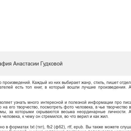
афия Анастасии Гудковой
о произведений. Каждый из них выбирает жанр, стиль, пишет отдел
ателей есть топ книг, в который вошли лучшие произведения. 
воляет узнать много интересной и полезной информации про писа
о на его творчество, посмотреть фото человека, в чье творчество
имы, за которыми скрываются весьма неординарные личности. 
человека, к чему он стремился, во что верил и как жил.
 в форматах txt (тхт), fb2 (фб2), rtf, epub. Вы также можете слуш