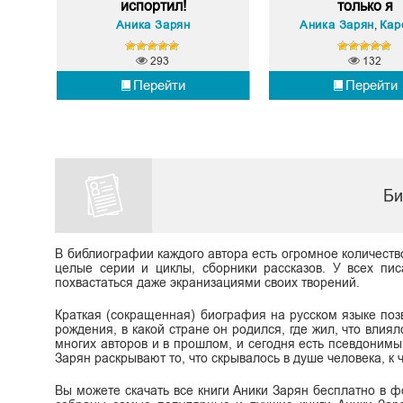
испортил!
только я
Аника Зарян
Аника Зарян
Каролина
,
293
132
Перейти
Перейти
Би
В библиографии каждого автора есть огромное количеств
целые серии и циклы, сборники рассказов. У всех пис
похвастаться даже экранизациями своих творений.
Краткая (сокращенная) биография на русском языке поз
рождения, в какой стране он родился, где жил, что влиял
многих авторов и в прошлом, и сегодня есть псевдоним
Зарян раскрывают то, что скрывалось в душе человека, к ч
Вы можете скачать все книги Аники Зарян бесплатно в фор