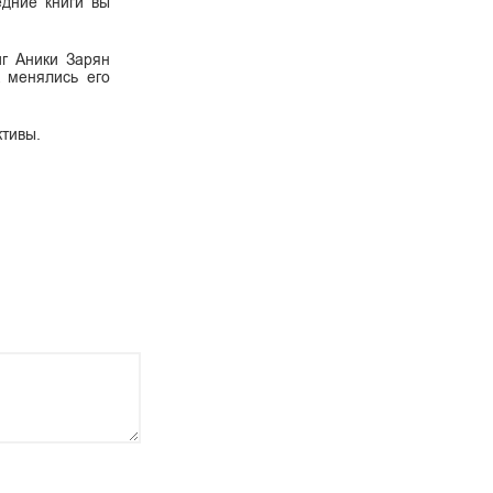
едние книги вы
иг Аники Зарян
к менялись его
ктивы.