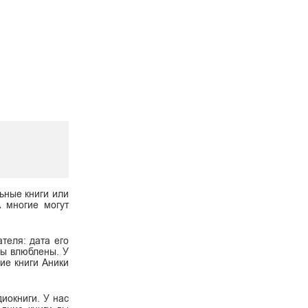
ьные книги или
А многие могут
теля: дата его
 вы влюблены. У
ие книги Аники
диокниги. У нас