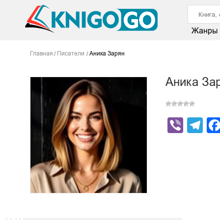
Жанры
Главная
Писатели
Аника Зарян
Аника За
Viber
Te