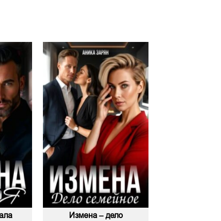
ала
Измена – дело