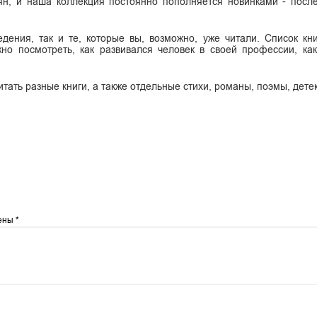
н, и наша коллекция постоянно пополняется новинками - посл
дения, так и те, которые вы, возможно, уже читали. Список кн
но посмотреть, как развивался человек в своей профессии, ка
итать разные книги, а также отдельные стихи, романы, поэмы, дете
чены
*