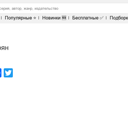
Популярные ⭐
Новинки 🆕
Бесплатные ✅
Подборк
рян
legram
Facebook
Twitter