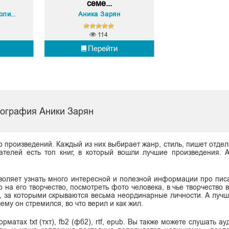
семе...
 Шевцова
Аника Зарян
114
Перейти
ография Аники Зарян
о произведений. Каждый из них выбирает жанр, стиль, пишет отдел
ателей есть топ книг, в который вошли лучшие произведения. 
воляет узнать много интересной и полезной информации про писа
о на его творчество, посмотреть фото человека, в чье творчество
ы, за которыми скрываются весьма неординарные личности. А лучш
ему он стремился, во что верил и как жил.
матах txt (тхт), fb2 (фб2), rtf, epub. Вы также можете слушать ау