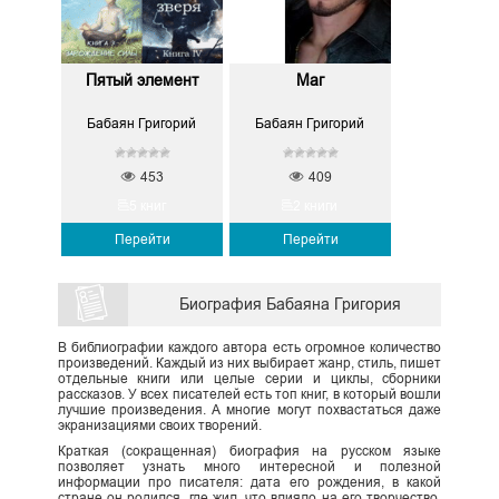
Пятый элемент
Маг
Бабаян Григорий
Бабаян Григорий
453
409
5 книг
2 книги
Перейти
Перейти
Биография Бабаяна Григория
В библиографии каждого автора есть огромное количество
произведений. Каждый из них выбирает жанр, стиль, пишет
отдельные книги или целые серии и циклы, сборники
рассказов. У всех писателей есть топ книг, в который вошли
лучшие произведения. А многие могут похвастаться даже
экранизациями своих творений.
Краткая (сокращенная) биография на русском языке
позволяет узнать много интересной и полезной
информации про писателя: дата его рождения, в какой
стране он родился, где жил, что влияло на его творчество,