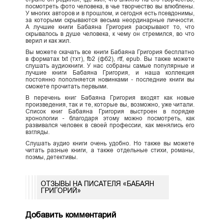
посмотреть фото человека, в чье творчество вы влюблены.
У многих авторов и в прошлом, и сегодня есть псевдонимы,
за которыми скрываются весьма неординарные личности.
А лучшие книги Бабаяна Григория раскрывают то, что
скрывалось в душе человека, к чему он стремился, во что
верил и как жил.
Вы можете скачать все книги Бабаяна Григория бесплатно
в форматах txt (тхт), fb2 (фб2), rtf, epub. Вы также можете
слушать аудиокниги. У нас собраны самые популярные и
лучшие книги Бабаяна Григория, и наша коллекция
постоянно пополняется новинками - последние книги вы
сможете прочитать первыми.
В перечень книг Бабаяна Григория входят как новые
произведения, так и те, которые вы, возможно, уже читали.
Список книг Бабаяна Григория выстроен в порядке
хронологии - благодаря этому можно посмотреть, как
развивался человек в своей профессии, как менялись его
взгляды.
Слушать аудио книги очень удобно. Но также вы можете
читать разные книги, а также отдельные стихи, романы,
поэмы, детективы.
ОТЗЫВЫ НА ПИСАТЕЛЯ «БАБАЯН
ГРИГОРИЙ»
Добавить комментарий