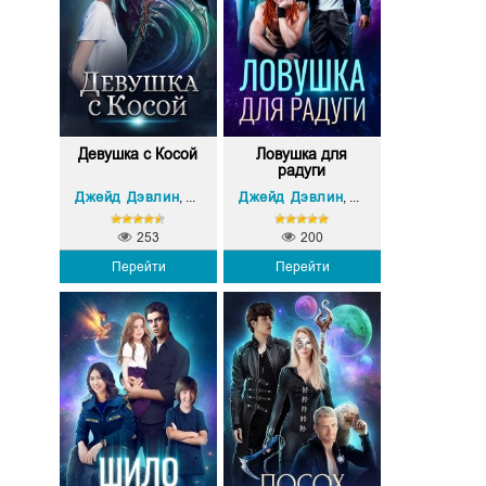
Девушка с Косой
Ловушка для
радуги
Джейд Дэвлин
Carbon (Карбон)
Джейд Дэвлин
Carbon (Карбон)
,
,
253
200
Перейти
Перейти