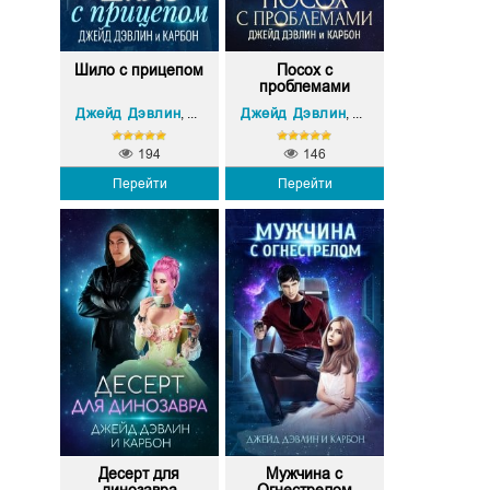
Шило с прицепом
Посох с
проблемами
Джейд Дэвлин
Carbon (Карбон)
Джейд Дэвлин
Carbon (Карбон)
,
,
194
146
Перейти
Перейти
Десерт для
Мужчина с