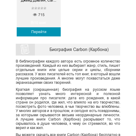
Джейд Дэвлин, Carbon (Карбон)
715
10 книг
Перейти
Биография Carbon (Карбона)
В библиографии каждого автора есть огромное количество
произведений. Каждый из них выбирает жанр, стиль, пишет
отдельные книги или целые серии и циклы, сборники
рассказов. У всех писателей есть топ книг, в который вошли
лучшие произведения. А многие могут похвастаться даже
экранизациями своих творений.
Краткая (сокращенная) биография на русском языке
позволяет узнать много интересной и полезной
информации про писателя: дата его рождения, в какой
стране он родился, где жил, что влияло на его творчество,
посмотреть фото человека, в чье творчество вы влюблены.
У многих авторов и в прошлом, и сегодня есть псевдонимы,
за которыми скрываются весьма неординарные личности.
А лучшие книги Carbon (Карбона) раскрывают то, что
скрывалось в душе человека, к чему он стремился, во что
верил и как жил.
Вы можете скачать все книги Carbon (Карбона) бесплатно в