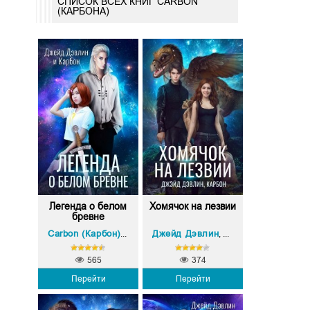
СПИСОК ВСЕХ КНИГ CARBON
(КАРБОНА)
Легенда о белом
Хомячок на лезвии
бревне
Джейд Дэвлин
Джейд Дэвлин
Carbon (Карбон)
Carbon (Карбон)
,
,
565
374
Перейти
Перейти