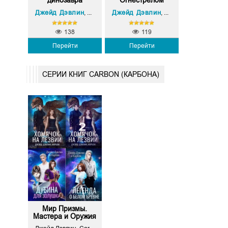
динозавра
Огнестрелом
Джейд Дэвлин
Carbon (Карбон)
Джейд Дэвлин
Carbon (Карбон)
,
,
138
119
Перейти
Перейти
СЕРИИ КНИГ CARBON (КАРБОНА)
Мир Призмы.
Мастера и Оружия