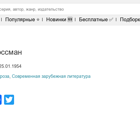
Популярные ⭐
Новинки 🆕
Бесплатные ✅
Подборк
оссман
25.01.1954
проза
,
Современная зарубежная литература
legram
Facebook
Twitter