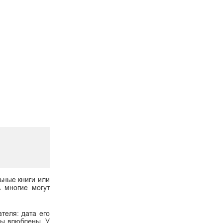
ьные книги или
А многие могут
теля: дата его
 вы влюблены. У