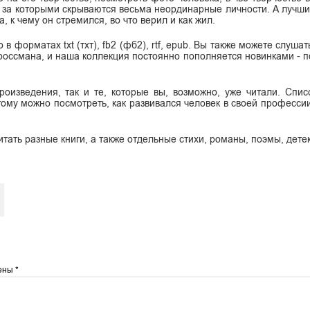
, за которыми скрываются весьма неординарные личности. А лучши
, к чему он стремился, во что верил и как жил.
 форматах txt (тхт), fb2 (фб2), rtf, epub. Вы также можете слушат
россмана, и наша коллекция постоянно пополняется новинками - п
оизведения, так и те, которые вы, возможно, уже читали. Спис
тому можно посмотреть, как развивался человек в своей профессии
итать разные книги, а также отдельные стихи, романы, поэмы, дете
чены
*