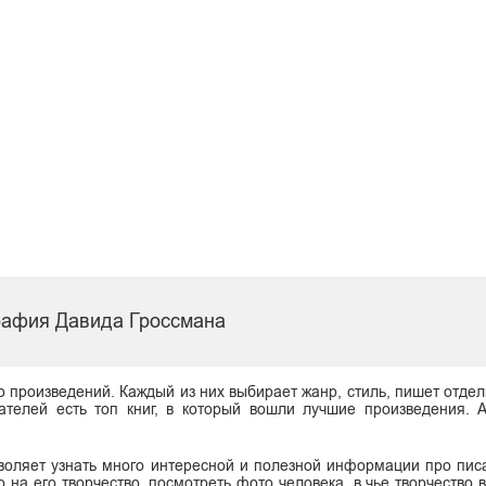
рафия Давида Гроссмана
о произведений. Каждый из них выбирает жанр, стиль, пишет отдел
ателей есть топ книг, в который вошли лучшие произведения. 
воляет узнать много интересной и полезной информации про писа
о на его творчество, посмотреть фото человека, в чье творчество