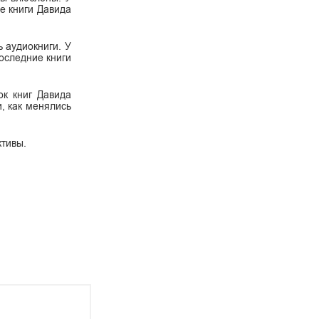
е книги Давида
ь аудиокниги. У
оследние книги
ок книг Давида
, как менялись
ктивы.