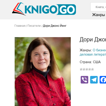
Жанры
Главная
Писатели
Дори Джонс Йенг
Дори Джо
Жанры:
О бизне
деловая литера
Страна: США
Viber
Te