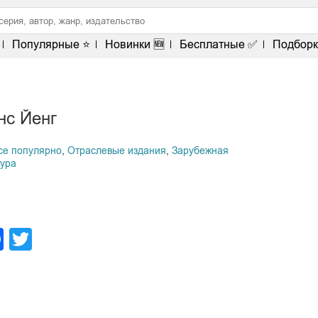
Популярные ⭐
Новинки 🆕
Бесплатные ✅
Подборк
нс Йенг
се популярно
,
Отраслевые издания
,
Зарубежная
тура
legram
Facebook
Twitter