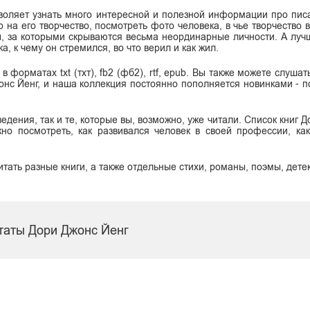
воляет узнать много интересной и полезной информации про писа
о на его творчество, посмотреть фото человека, в чье творчество
ы, за которыми скрываются весьма неординарные личности. А луч
, к чему он стремился, во что верил и как жил.
 форматах txt (тхт), fb2 (фб2), rtf, epub. Вы также можете слушат
нс Йенг, и наша коллекция постоянно пополняется новинками - п
едения, так и те, которые вы, возможно, уже читали. Список книг 
но посмотреть, как развивался человек в своей профессии, ка
итать разные книги, а также отдельные стихи, романы, поэмы, дете
таты Дори Джонс Йенг