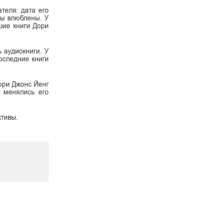
теля: дата его
 вы влюблены. У
шие книги Дори
ь аудиокниги. У
оследние книги
Дори Джонс Йенг
к менялись его
ктивы.