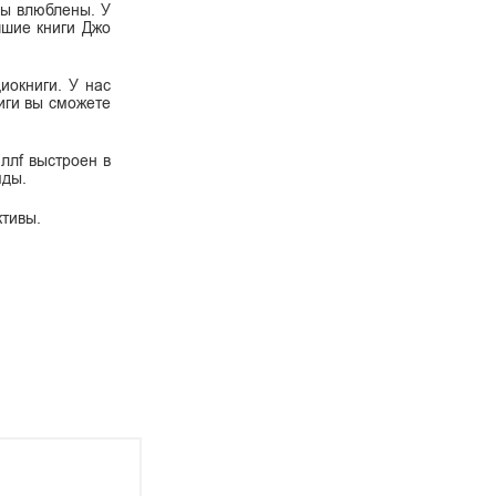
 вы влюблены. У
чшие книги Джо
диокниги. У нас
иги вы сможете
иллf выстроен в
яды.
ктивы.