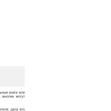
ьные книги или
А многие могут
теля: дата его