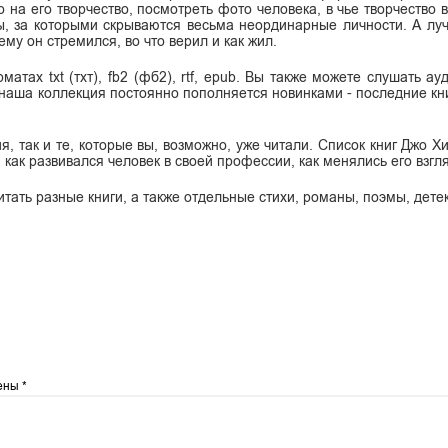
о на его творчество, посмотреть фото человека, в чье творчество
ы, за которыми скрываются весьма неординарные личности. А лу
ему он стремился, во что верил и как жил.
тах txt (тхт), fb2 (фб2), rtf, epub. Вы также можете слушать ау
 наша коллекция постоянно пополняется новинками - последние кн
, так и те, которые вы, возможно, уже читали. Список книг Джо Х
 как развивался человек в своей профессии, как менялись его взгл
итать разные книги, а также отдельные стихи, романы, поэмы, дете
чены
*