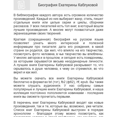
Биография Екатерины Каблуковой
В библиографии каждого автора есть огромное количество
произведений. Каждый из них выбирает жанр, стиль, пишет
отдельные книги или целые серии и циклы, сборники
рассказов. У всех писателей есть топ книг, в который вошли
лучшие произведения. А многие могут похвастаться даже
экранизациями своих творений.
Краткая (сокращенная) биография на русском языке
позволяет узнать много интересной и полезной
информации про писателя: дата его рождения, в какой
стране он родился, где жил, что влияло на его творчество,
посмотреть фото человека, в чье творчество вы влюблены.
У многих авторов и в прошлом, и сегодня есть псевдонимы,
за которыми скрываются весьма неординарные личности.
А лучшие книги Екатерины Каблуковой раскрывают то, что
скрывалось в душе человека, к чему он стремился, во что
верил и как жил.
Вы можете скачать все книги Екатерины Каблуковой
бесплатно в форматах txt (тхт), fb2 (фб2), rtf, epub. Вы также
можете слушать аудиокниги. У нас собраны самые
популярные и лучшие книги Екатерины Каблуковой, и наша
коллекция постоянно пополняется новинками - последние
книги вы сможете прочитать первыми.
В перечень книг Екатерины Каблуковой входят как новые
произведения, так и те, которые вы, возможно, уже читали.
Список книг Екатерины Каблуковой выстроен в порядке
хронологии - благодаря этому можно посмотреть, как