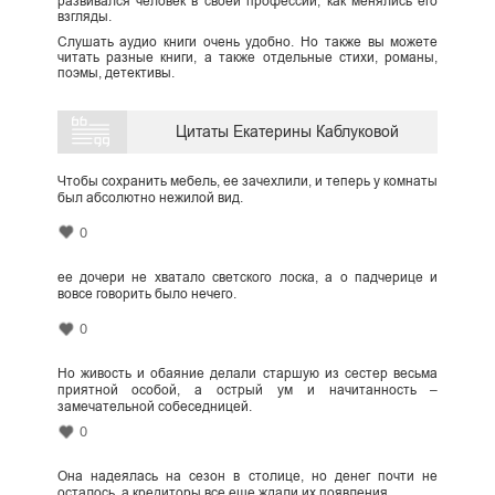
развивался человек в своей профессии, как менялись его
взгляды.
Слушать аудио книги очень удобно. Но также вы можете
читать разные книги, а также отдельные стихи, романы,
поэмы, детективы.
Цитаты Екатерины Каблуковой
Чтобы сохранить мебель, ее зачехлили, и теперь у комнаты
был абсолютно нежилой вид.
0
ее дочери не хватало светского лоска, а о падчерице и
вовсе говорить было нечего.
0
Но живость и обаяние делали старшую из сестер весьма
приятной особой, а острый ум и начитанность –
замечательной собеседницей.
0
Она надеялась на сезон в столице, но денег почти не
осталось, а кредиторы все еще ждали их появления.