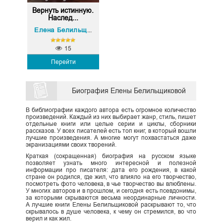
Вернуть истинную.
Наслед...
Елена Белильщикова
15
Перейти
Биография Елены Белильщиковой
В библиографии каждого автора есть огромное количество
произведений. Каждый из них выбирает жанр, стиль, пишет
отдельные книги или целые серии и циклы, сборники
рассказов. У всех писателей есть топ книг, в который вошли
лучшие произведения. А многие могут похвастаться даже
экранизациями своих творений.
Краткая (сокращенная) биография на русском языке
позволяет узнать много интересной и полезной
информации про писателя: дата его рождения, в какой
стране он родился, где жил, что влияло на его творчество,
посмотреть фото человека, в чье творчество вы влюблены.
У многих авторов и в прошлом, и сегодня есть псевдонимы,
за которыми скрываются весьма неординарные личности.
А лучшие книги Елены Белильщиковой раскрывают то, что
скрывалось в душе человека, к чему он стремился, во что
верил и как жил.