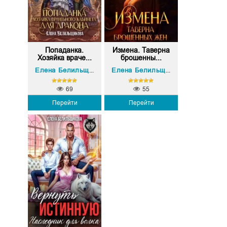
Попаданка.
Измена. Таверна
Хозяйка враче...
брошенны...
Елена Белильщикова
Елена Белильщикова
69
55
Перейти
Перейти