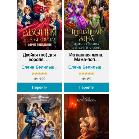
Двойня (не) для
Изгнанная жена.
короля. ...
Мама-поп...
Елена Белильщикова
Елена Белильщикова
129
89
Перейти
Перейти