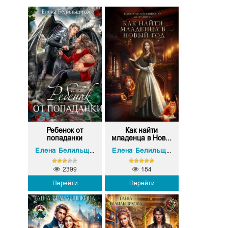
Ребенок от
Как найти
попаданки
младенца в Нов...
Анна Витор
Елена Белильщикова
Елена Белильщикова
,
2399
184
Перейти
Перейти