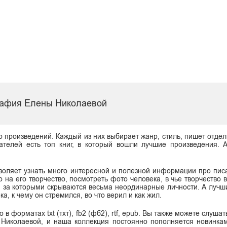
афия Елены Николаевой
о произведений. Каждый из них выбирает жанр, стиль, пишет отдел
ателей есть топ книг, в который вошли лучшие произведения. 
воляет узнать много интересной и полезной информации про писа
о на его творчество, посмотреть фото человека, в чье творчество
ы, за которыми скрываются весьма неординарные личности. А лучш
а, к чему он стремился, во что верил и как жил.
 форматах txt (тхт), fb2 (фб2), rtf, epub. Вы также можете слушат
Николаевой, и наша коллекция постоянно пополняется новинка