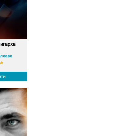
лигарха
олаева
йти