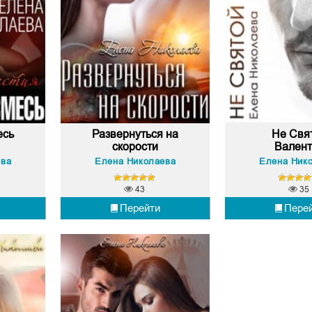
есь
Развернуться на
Не Свя
скорости
Вален
ева
Елена Николаева
Елена Ник
43
35
Перейти
Пере