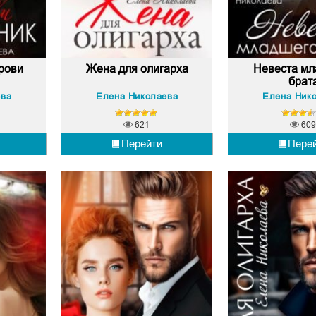
рови
Жена для олигарха
Невеста мл
брат
ева
Елена Николаева
Елена Ник
621
609
Перейти
Пере