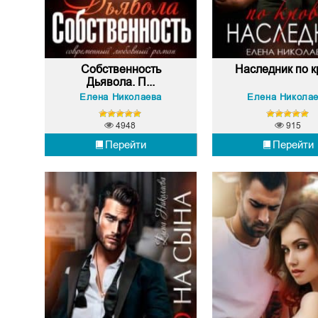
Собственность
Наследник по к
Дьявола. П...
Елена Николаева
Елена Никола
4948
915
Перейти
Перейти