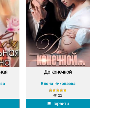
ная
До конечной
ева
Елена Николаева
22
Перейти