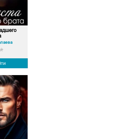
адшего
а
олаева
йти