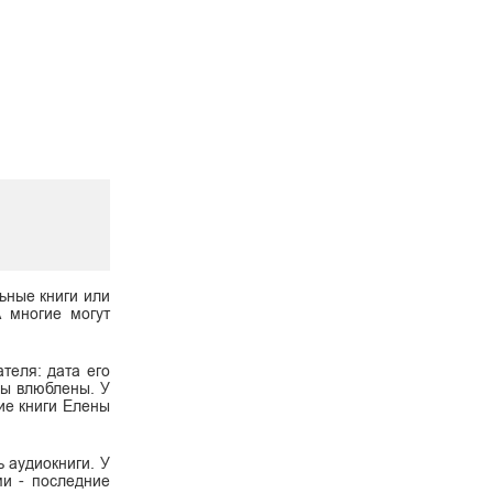
ьные книги или
А многие могут
теля: дата его
 вы влюблены. У
ие книги Елены
ь аудиокниги. У
ми - последние