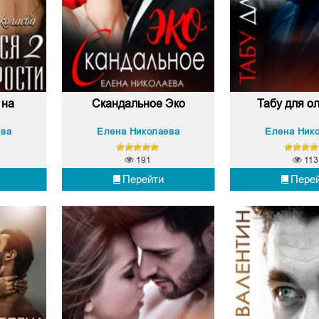
 на
Скандальное Эко
Табу для о
ева
Елена Николаева
Елена Ник
191
113
Перейти
Пере