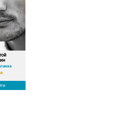
той
тин
олаева
йти