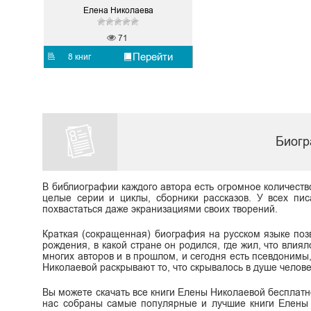
Елена Николаева
71
Перейти
8 книг
Биогр
В библиографии каждого автора есть огромное количеств
целые серии и циклы, сборники рассказов. У всех пис
похвастаться даже экранизациями своих творений.
Краткая (сокращенная) биография на русском языке поз
рождения, в какой стране он родился, где жил, что влиял
многих авторов и в прошлом, и сегодня есть псевдоним
Николаевой раскрывают то, что скрывалось в душе человек
Вы можете скачать все книги Елены Николаевой бесплатно в
нас собраны самые популярные и лучшие книги Елены 