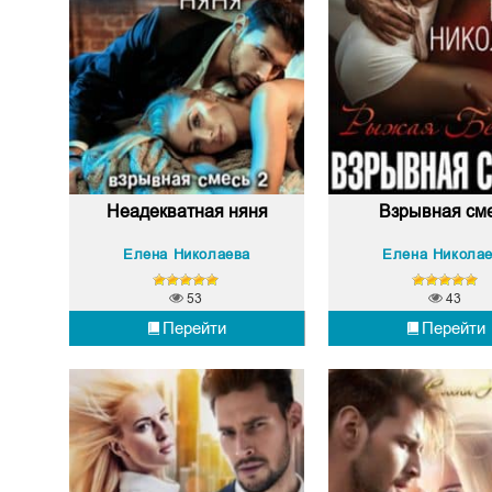
Неадекватная няня
Взрывная см
Елена Николаева
Елена Никола
53
43
Перейти
Перейти