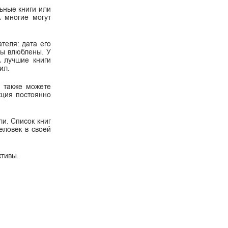
ьные книги или
А многие могут
теля: дата его
 вы влюблены. У
А лучшие книги
ил.
ы также можете
кция постоянно
ли. Список книг
еловек в своей
ктивы.