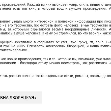
о произведений. Каждый из них выбирает жанр, стиль, пишет отдел
ателей есть топ книг, в который вошли лучшие произведения. 
воляет узнать много интересной и полезной информации про писа
о на его творчество, посмотреть фото человека, в чье творчество
имы, за которыми скрываются весьма неординарные личности. 
алось в душе человека, к чему он стремился, во что верил и как ж
рецкой бесплатно в форматах txt (тхт), fb2 (фб2), rtf, epub. В
и лучшие книги Елизаветы Алексеевны Дворецкой, и наша колле
очитать первыми.
ак новые произведения, так и те, которые вы, возможно, уже чита
онологии - благодаря этому можно посмотреть, как развивался ч
итать разные книги, а также отдельные стихи, романы, поэмы, дете
ЕВНА ДВОРЕЦКАЯ»