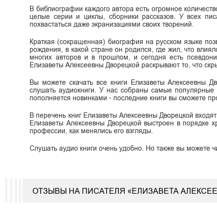
В библиографии каждого автора есть огромное количеств
целые серии и циклы, сборники рассказов. У всех пис
похвастаться даже экранизациями своих творений.
Краткая (сокращенная) биография на русском языке поз
рождения, в какой стране он родился, где жил, что влиял
многих авторов и в прошлом, и сегодня есть псевдон
Елизаветы Алексеевны Дворецкой раскрывают то, что скрыв
Вы можете скачать все книги Елизаветы Алексеевны Дво
слушать аудиокниги. У нас собраны самые популярные 
пополняется новинками - последние книги вы сможете пр
В перечень книг Елизаветы Алексеевны Дворецкой входят к
Елизаветы Алексеевны Дворецкой выстроен в порядке хр
профессии, как менялись его взгляды.
Слушать аудио книги очень удобно. Но также вы можете ч
ОТЗЫВЫ НА ПИСАТЕЛЯ «ЕЛИЗАВЕТА АЛЕКСЕ