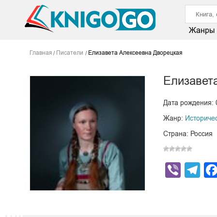
Жанры
Главная
Писатели
Елизавета Алексеевна Дворецкая
Елизавет
Дата рождения: 
Жанр:
Историче
Страна: Россия
Viber
Te