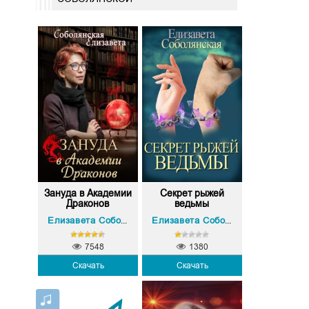
Зануда в Академии
Секрет рыжей
Драконов
ведьмы
Елизавета Соболянская
Елизавета Соболянская
7548
1380
Скачать
Скачать