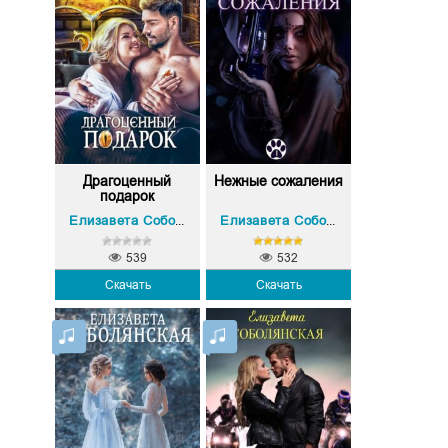
Драгоценный
Нежные сожаления
подарок
Елизавета Соболянская
Елизавета Соболянская
539
532
Скачать
Скачать