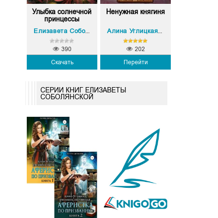
Улыбка солнечной
Ненужная княгиня
принцессы
Елизавета Собол
Елизавета Соболянская
Алина Углицкая
,
390
202
Скачать
Перейти
СЕРИИ КНИГ ЕЛИЗАВЕТЫ
СОБОЛЯНСКОЙ