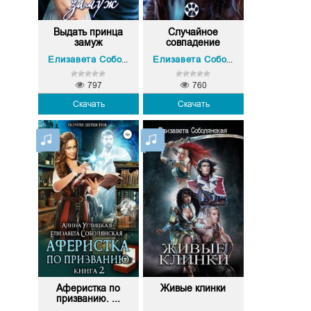
Выдать принца
Случайное
замуж
совпадение
Елизавета Соболянская
Елизавета Соболянская
797
760
Скачать
Скачать
Аферистка по
Живые клинки
призванию. ...