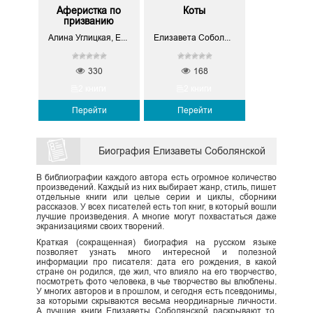
Аферистка по
Коты
призванию
Алина Углицкая, Елизавета Соболянская
Елизавета Соболянская
330
168
2 книги
2 книги
Перейти
Перейти
Биография Елизаветы Соболянской
В библиографии каждого автора есть огромное количество
произведений. Каждый из них выбирает жанр, стиль, пишет
отдельные книги или целые серии и циклы, сборники
рассказов. У всех писателей есть топ книг, в который вошли
лучшие произведения. А многие могут похвастаться даже
экранизациями своих творений.
Краткая (сокращенная) биография на русском языке
позволяет узнать много интересной и полезной
информации про писателя: дата его рождения, в какой
стране он родился, где жил, что влияло на его творчество,
посмотреть фото человека, в чье творчество вы влюблены.
У многих авторов и в прошлом, и сегодня есть псевдонимы,
за которыми скрываются весьма неординарные личности.
А лучшие книги Елизаветы Соболянской раскрывают то,