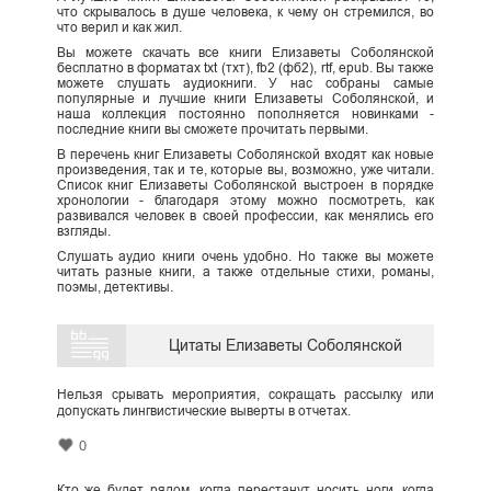
что скрывалось в душе человека, к чему он стремился, во
что верил и как жил.
Вы можете скачать все книги Елизаветы Соболянской
бесплатно в форматах txt (тхт), fb2 (фб2), rtf, epub. Вы также
можете слушать аудиокниги. У нас собраны самые
популярные и лучшие книги Елизаветы Соболянской, и
наша коллекция постоянно пополняется новинками -
последние книги вы сможете прочитать первыми.
В перечень книг Елизаветы Соболянской входят как новые
произведения, так и те, которые вы, возможно, уже читали.
Список книг Елизаветы Соболянской выстроен в порядке
хронологии - благодаря этому можно посмотреть, как
развивался человек в своей профессии, как менялись его
взгляды.
Слушать аудио книги очень удобно. Но также вы можете
читать разные книги, а также отдельные стихи, романы,
поэмы, детективы.
Цитаты Елизаветы Соболянской
Нельзя срывать мероприятия, сокращать рассылку или
допускать лингвистические выверты в отчетах.
0
Кто же будет рядом, когда перестанут носить ноги, когда