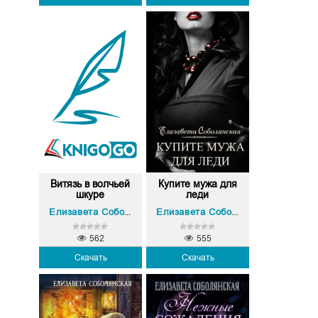
Витязь в волчьей
Купите мужа для
шкуре
леди
Елизавета Соболянская
Елизавета Соболянская
562
555
Скачать
Скачать