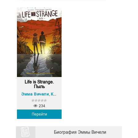
Life is Strange.
Пыль
Эмма Вичели
Клаудиа Леонарди
,
234
Перейти
Биография Эммы Вичели