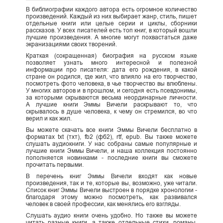
В библиографии каждого автора есть огромное количество
произведений. Каждый из них выбирает жанр, стиль, пишет
отдельные книги или целые серии и циклы, сборники
рассказов. У всех писателей есть топ книг, в который вошли
лучшие произведения. А многие могут похвастаться даже
экранизациями своих творений.
Краткая (сокращенная) биография на русском языке
позволяет узнать много интересной и полезной
информации про писателя: дата его рождения, в какой
стране он родился, где жил, что влияло на его творчество,
посмотреть фото человека, в чье творчество вы влюблены.
У многих авторов и в прошлом, и сегодня есть псевдонимы,
за которыми скрываются весьма неординарные личности.
А лучшие книги Эммы Вичели раскрывают то, что
скрывалось в душе человека, к чему он стремился, во что
верил и как жил.
Вы можете скачать все книги Эммы Вичели бесплатно в
форматах txt (тхт), fb2 (фб2), rtf, epub. Вы также можете
слушать аудиокниги. У нас собраны самые популярные и
лучшие книги Эммы Вичели, и наша коллекция постоянно
пополняется новинками - последние книги вы сможете
прочитать первыми.
В перечень книг Эммы Вичели входят как новые
произведения, так и те, которые вы, возможно, уже читали.
Список книг Эммы Вичели выстроен в порядке хронологии -
благодаря этому можно посмотреть, как развивался
человек в своей профессии, как менялись его взгляды.
Слушать аудио книги очень удобно. Но также вы можете
читать разные книги, а также отдельные стихи, романы,