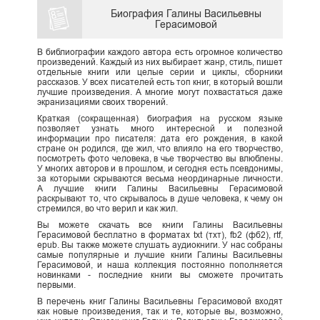
Биография Галины Васильевны
Герасимовой
В библиографии каждого автора есть огромное количество
произведений. Каждый из них выбирает жанр, стиль, пишет
отдельные книги или целые серии и циклы, сборники
рассказов. У всех писателей есть топ книг, в который вошли
лучшие произведения. А многие могут похвастаться даже
экранизациями своих творений.
Краткая (сокращенная) биография на русском языке
позволяет узнать много интересной и полезной
информации про писателя: дата его рождения, в какой
стране он родился, где жил, что влияло на его творчество,
посмотреть фото человека, в чье творчество вы влюблены.
У многих авторов и в прошлом, и сегодня есть псевдонимы,
за которыми скрываются весьма неординарные личности.
А лучшие книги Галины Васильевны Герасимовой
раскрывают то, что скрывалось в душе человека, к чему он
стремился, во что верил и как жил.
Вы можете скачать все книги Галины Васильевны
Герасимовой бесплатно в форматах txt (тхт), fb2 (фб2), rtf,
epub. Вы также можете слушать аудиокниги. У нас собраны
самые популярные и лучшие книги Галины Васильевны
Герасимовой, и наша коллекция постоянно пополняется
новинками - последние книги вы сможете прочитать
первыми.
В перечень книг Галины Васильевны Герасимовой входят
как новые произведения, так и те, которые вы, возможно,