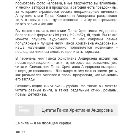
посмотреть фото человека, в чье творчество вы влюблены.
У многих авторов и в прошлом, и сегодня есть псевдонимы,
за которыми скрываются весьма неординарные личности.
А лучшие книги Ганса Христиана Андерсена раскрывают
то, что скрывалось в душе человека, к чему он стремился,
во что верил и как жил.
Вы можете скачать все книги Ганса Христиана Андерсена
бесплатно в форматах txt (тхт), fb2 (фб2), rtf, epub. Вы также
можете слушать аудиокниги. У нас собраны самые
популярные и лучшие книги Ганса Христиана Андерсена, и
наша коллекция постоянно пополняется новинками -
последние книги вы сможете прочитать первыми.
В перечень книг Ганса Христиана Андерсена входят как
новые произведения, так и те, которые вы, возможно, уже
читали. Список книг Ганса Христиана Андерсена выстроен
в порядке хронологии - благодаря этому можно посмотреть,
как развивался человек в своей профессии, как менялись
его взгляды.
Слушать аудио книги очень удобно. Но также вы можете
читать разные книги, а также отдельные стихи, романы,
поэмы, детективы.
Цитаты Ганса Христиана Андерсена
Её сила — в её любящем сердце.
21