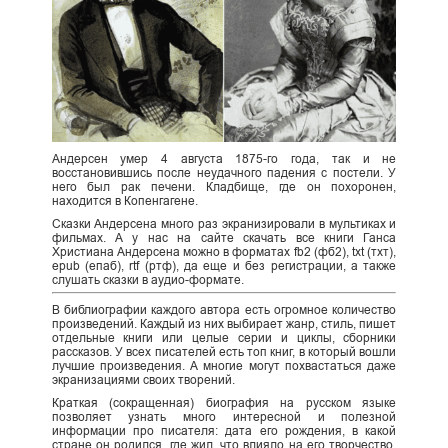
Андерсен умер 4 августа 1875-го года, так и не
восстановившись после неудачного падения с постели. У
него был рак печени. Кладбище, где он похоронен,
находится в Копенгагене.
Сказки Андерсена много раз экранизировали в мультиках и
фильмах. А у нас на сайте скачать все книги Ганса
Христиана Андерсена можно в форматах fb2 (фб2), txt (тхт),
epub (епаб), rtf (ртф), да еще и без регистрации, а также
слушать сказки в аудио-формате.
В библиографии каждого автора есть огромное количество
произведений. Каждый из них выбирает жанр, стиль, пишет
отдельные книги или целые серии и циклы, сборники
рассказов. У всех писателей есть топ книг, в который вошли
лучшие произведения. А многие могут похвастаться даже
экранизациями своих творений.
Краткая (сокращенная) биография на русском языке
позволяет узнать много интересной и полезной
информации про писателя: дата его рождения, в какой
стране он родился, где жил, что влияло на его творчество,