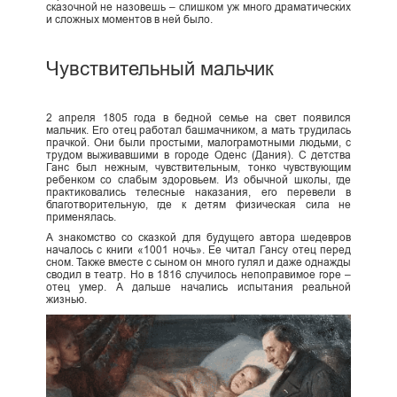
сказочной не назовешь – слишком уж много драматических
и сложных моментов в ней было.
Чувствительный мальчик
2 апреля 1805 года в бедной семье на свет появился
мальчик. Его отец работал башмачником, а мать трудилась
прачкой. Они были простыми, малограмотными людьми, с
трудом выживавшими в городе Оденс (Дания). С детства
Ганс был нежным, чувствительным, тонко чувствующим
ребенком со слабым здоровьем. Из обычной школы, где
практиковались телесные наказания, его перевели в
благотворительную, где к детям физическая сила не
применялась.
А знакомство со сказкой для будущего автора шедевров
началось с книги «1001 ночь». Ее читал Гансу отец перед
сном. Также вместе с сыном он много гулял и даже однажды
сводил в театр. Но в 1816 случилось непоправимое горе –
отец умер. А дальше начались испытания реальной
жизнью.