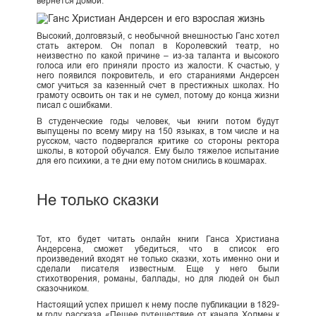
вернется домой.
Высокий, долговязый, с необычной внешностью Ганс хотел
стать актером. Он попал в Королевский театр, но
неизвестно по какой причине – из-за таланта и высокого
голоса или его приняли просто из жалости. К счастью, у
него появился покровитель, и его стараниями Андерсен
смог учиться за казенный счет в престижных школах. Но
грамоту освоить он так и не сумел, потому до конца жизни
писал с ошибками.
В студенческие годы человек, чьи книги потом будут
выпущены по всему миру на 150 языках, в том числе и на
русском, часто подвергался критике со стороны ректора
школы, в которой обучался. Ему было тяжелое испытание
для его психики, а те дни ему потом снились в кошмарах.
Не только сказки
Тот, кто будет читать онлайн книги Ганса Христиана
Андерсена, сможет убедиться, что в список его
произведений входят не только сказки, хоть именно они и
сделали писателя известным. Еще у него были
стихотворения, романы, баллады, но для людей он был
сказочником.
Настоящий успех пришел к нему после публикации в 1829-
м году рассказа «Пешее путешествие от канала Холмен к