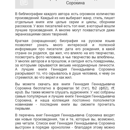
Сорокина
В библиографии каждого автора есть огромное количество
произведений. Каждый из них выбирает жанр, стиль, пишет
отдельные книги или целые серии и циклы, сборники
рассказов. У всех писателей есть топ книг, в который вошли
лучшие произведения. А многие могут похвастаться даже
экранизациями своих творений.
Краткая (сокращенная) биография на русском языке
позволяет узнать много интересной и полезной
информации про писателя: дата его рождения, в какой
стране он родился, где жил, что влияло на его творчество,
посмотреть фото человека, в чье творчество вы влюблены.
У многих авторов и в прошлом, и сегодня есть псевдонимы,
за которыми скрываются весьма неординарные личности.
А лучшие книги Геннадия Геннадьевича Сорокина
раскрывают то, что скрывалось в душе человека, к чему он
стремился, во что верил и как жил.
Вы можете скачать все книги Геннадия Геннадьевича
Сорокина бесплатно в форматах txt (тхт), fb2 (фб2), rtf,
epub. Вы также можете слушать аудиокниги. У нас собраны
самые популярные и лучшие книги Геннадия Геннадьевича
Сорокина, и наша коллекция постоянно пополняется
новинками - последние книги вы сможете прочитать
первыми.
В перечень книг Геннадия Геннадьевича Сорокина входят
как новые произведения, так и те, которые вы, возможно,
уже читали. Список книг Геннадия Геннадьевича Сорокина
выстроен в порядке хронологии - благодаря этому можно