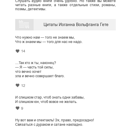
Слушать аудио книги очень удобно. Но также вы можете
читать разные книги, а также отдельные стихи, романы,
поэмы, детективы.
Цитаты Иоганна Вольфганга Гете
Что нужно нам — того не знаем мы,
Что ж знаем мы — того для нас не надо.
14
…Так кто ж ты, наконец?
— Я — часть той силы,
что вечно хочет
зла и вечно совершает благо.
12
И слишком стар, чтоб знать одни забавы,
И слишком юн, чтоб вовсе не желать.
9
Ну вот вам и спектакль! Эх, право, предосадно!
Связаться с дураком и сатане накладно.