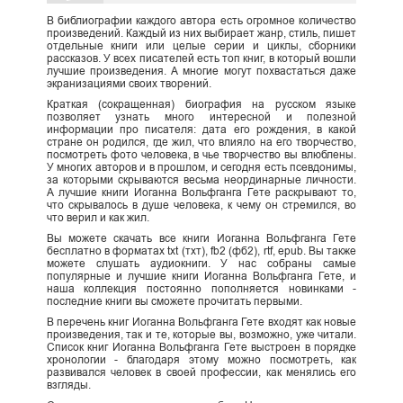
В библиографии каждого автора есть огромное количество
произведений. Каждый из них выбирает жанр, стиль, пишет
отдельные книги или целые серии и циклы, сборники
рассказов. У всех писателей есть топ книг, в который вошли
лучшие произведения. А многие могут похвастаться даже
экранизациями своих творений.
Краткая (сокращенная) биография на русском языке
позволяет узнать много интересной и полезной
информации про писателя: дата его рождения, в какой
стране он родился, где жил, что влияло на его творчество,
посмотреть фото человека, в чье творчество вы влюблены.
У многих авторов и в прошлом, и сегодня есть псевдонимы,
за которыми скрываются весьма неординарные личности.
А лучшие книги Иоганна Вольфганга Гете раскрывают то,
что скрывалось в душе человека, к чему он стремился, во
что верил и как жил.
Вы можете скачать все книги Иоганна Вольфганга Гете
бесплатно в форматах txt (тхт), fb2 (фб2), rtf, epub. Вы также
можете слушать аудиокниги. У нас собраны самые
популярные и лучшие книги Иоганна Вольфганга Гете, и
наша коллекция постоянно пополняется новинками -
последние книги вы сможете прочитать первыми.
В перечень книг Иоганна Вольфганга Гете входят как новые
произведения, так и те, которые вы, возможно, уже читали.
Список книг Иоганна Вольфганга Гете выстроен в порядке
хронологии - благодаря этому можно посмотреть, как
развивался человек в своей профессии, как менялись его
взгляды.