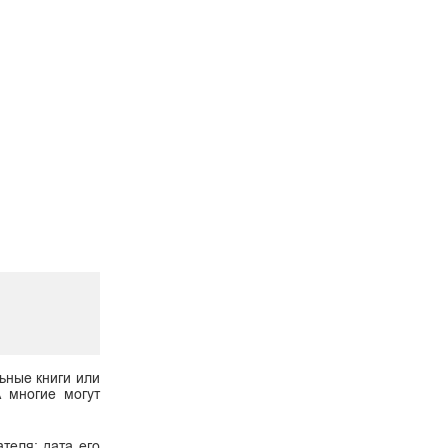
ьные книги или
А многие могут
теля: дата его