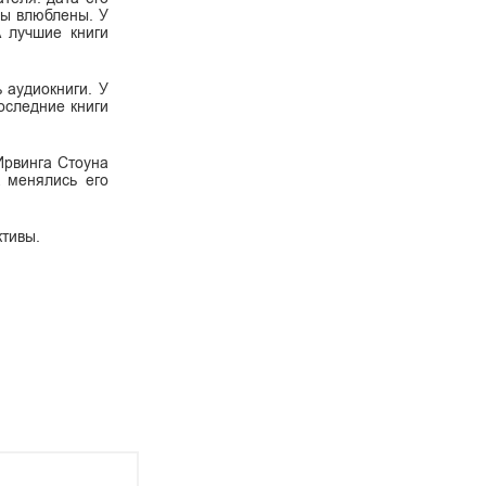
 вы влюблены. У
А лучшие книги
ь аудиокниги. У
оследние книги
 Ирвинга Стоуна
к менялись его
ктивы.