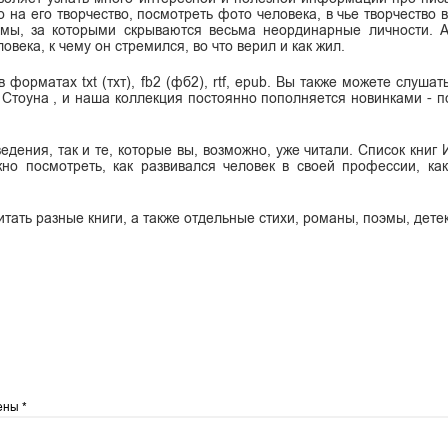
о на его творчество, посмотреть фото человека, в чье творчество
имы, за которыми скрываются весьма неординарные личности. 
века, к чему он стремился, во что верил и как жил.
форматах txt (тхт), fb2 (фб2), rtf, epub. Вы также можете слушат
Стоуна , и наша коллекция постоянно пополняется новинками - п
едения, так и те, которые вы, возможно, уже читали. Список книг
но посмотреть, как развивался человек в своей профессии, ка
итать разные книги, а также отдельные стихи, романы, поэмы, дете
чены
*