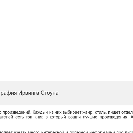
графия Ирвинга Стоуна
о произведений. Каждый из них выбирает жанр, стиль, пишет отдел
ателей есть топ книг, в который вошли лучшие произведения. 
воляет узнать много интересной и полезной информации про писа