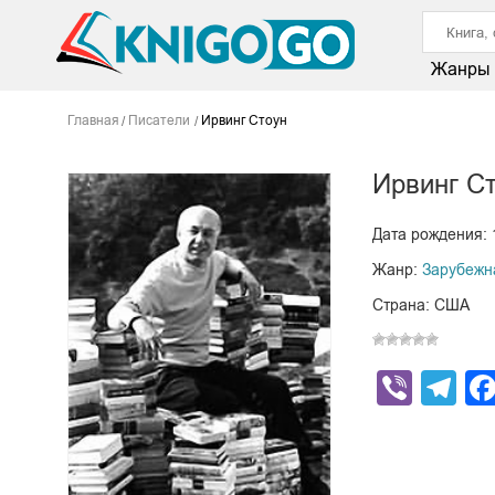
Жанры
Главная
Писатели
Ирвинг Стоун
Ирвинг С
Дата рождения: 
Жанр:
Зарубежн
Страна: США
Viber
Te