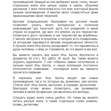
произведений. Каждый из них выбирает жанр, стиль, пишет
отдельные книги или целые серии и циклы, сборники
рассказов. У всех писателей есть топ книг, в который вошли
лучшие произведения. А многие могут похвастаться даже
экранизациями своих творений.
Краткая (сокращенная) биография на русском языке
позволяет узнать много интересной и полезной
информации про писателя: дата его рождения, в какой
стране он родился, где жил, что влияло на его творчество,
посмотреть фото человека, в чье творчество вы влюблены.
У многих авторов и в прошлом, и сегодня есть псевдонимы,
за которыми скрываются весьма неординарные личности.
А лучшие книги Исы Белль раскрывают то, что скрывалось в
душе человека, к чему он стремился, во что верил и как жил.
Вы можете скачать все книги Исы Белль бесплатно в
форматах txt (тхт), fb2 (фб2), rtf, epub. Вы также можете
слушать аудиокниги. У нас собраны самые популярные и
лучшие книги Исы Белль, и наша коллекция постоянно
пополняется новинками - последние книги вы сможете
прочитать первыми.
В перечень книг Исы Белль входят как новые
произведения, так и те, которые вы, возможно, уже читали.
Список книг Исы Белль выстроен в порядке хронологии -
благодаря этому можно посмотреть, как развивался
человек в своей профессии, как менялись его взгляды.
Слушать аудио книги очень удобно. Но также вы можете
читать разные книги, а также отдельные стихи, романы,
поэмы, детективы.